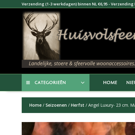
Doorgaan
Verzending (1-3 werkdagen) binnen NL €6,95 - Verzending B
naar
inhoud
CATEGORIEËN
HOME
NI
Home
/
Seizoenen
/
Herfst
/ Angel Luxury- 23 cm. M