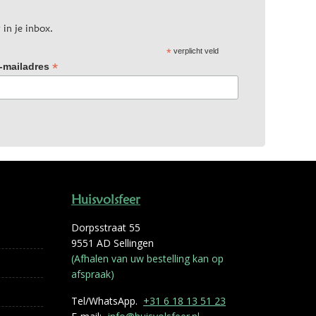
 in je inbox.
*
verplicht veld
*
-mailadres
Huisvolsfeer
Dorpsstraat 55
9551 AD Sellingen
(Afhalen van uw bestelling kan op
afspraak)
Tel/WhatsApp.
+31 6 18 13 51 23