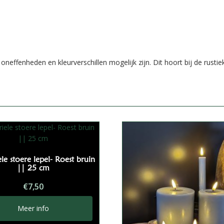
neffenheden en kleurverschillen mogelijk zijn. Dit hoort bij de rust
ele stoere lepel- Roest bruin
|| 25 cm
€
7,50
Meer info