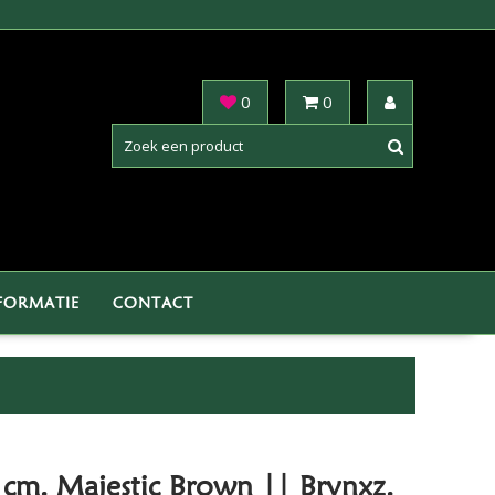
0
0
FORMATIE
CONTACT
 cm. Majestic Brown || Brynxz.