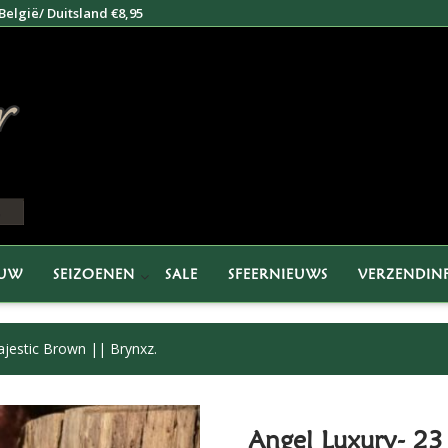
elgië/ Duitsland €8,95
EUW
SEIZOENEN
SALE
SFEERNIEUWS
VERZENDIN
ajestic Brown || Brynxz.
Angel Luxury- 23