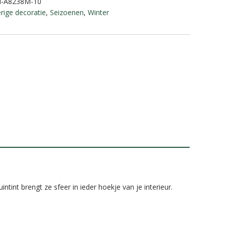
M-A8238M-10
a
rige decoratie
,
Seizoenen
,
Winter
t
i
v
e
:
tint brengt ze sfeer in ieder hoekje van je interieur.