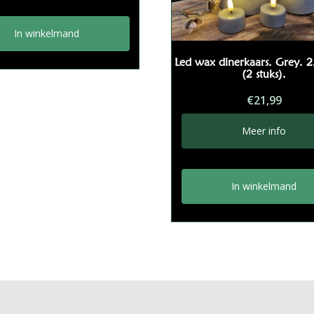
In winkelmand
Led wax dinerkaars. Grey. 
(2 stuks).
€
21,99
Meer info
In winkelmand