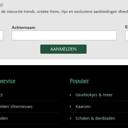
l?
e nieuwste trends, unieke items, tips en exclusieve aanbiedingen direct
E
Achternaam
service
Populair
ct
Geurblokjes & meer
lden sfeernieuws
Kaarsen
nden
Schalen & dienbladen