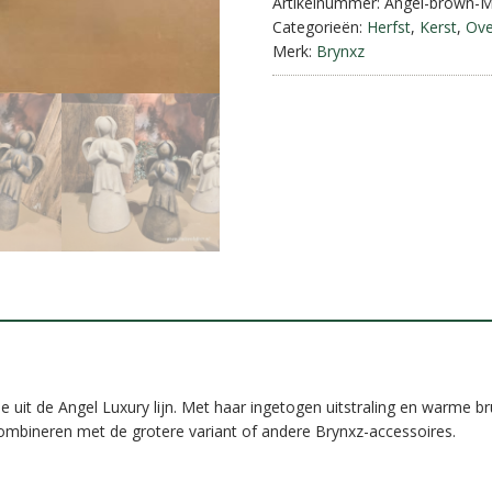
||
Artikelnummer:
Angel-brown-
Brynxz.
Categorieën:
Herfst
,
Kerst
,
Ove
aantal
Merk:
Brynxz
uit de Angel Luxury lijn. Met haar ingetogen uitstraling en warme bruin
ombineren met de grotere variant of andere Brynxz-accessoires.