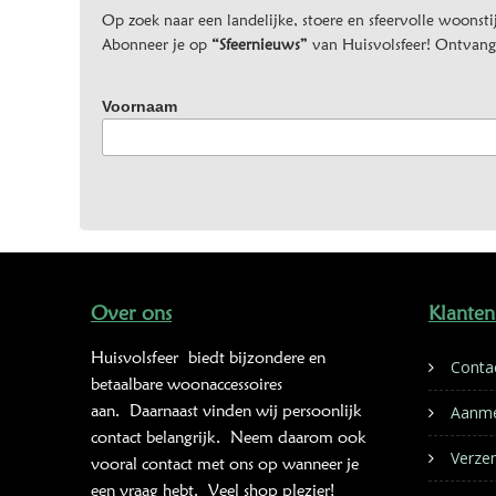
Op zoek naar een landelijke, stoere en sfeervolle woonstij
Abonneer je op
“Sfeernieuws”
van Huisvolsfeer! Ontvang d
Voornaam
Over ons
Klanten
Huisvolsfeer
biedt bijzondere en
Conta
betaalbare woonaccessoires
aan. Daarnaast vinden wij persoonlijk
Aanme
contact belangrijk. Neem daarom ook
Verze
vooral contact met ons op wanneer je
een vraag hebt. Veel shop plezier!