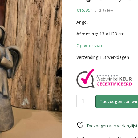
€
15,95
incl. 21% btw
Angel.
Afmeting:
13 x H23 cm
Op voorraad
Verzending 1-3 werkdagen
Angel
Toevoegen aan wi
Luxury-
23
cm.
Majestic
Toevoegen aan verlanglijst
Brown