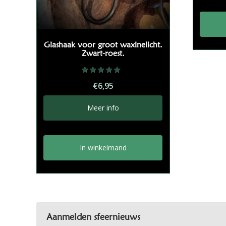
Glashaak voor groot waxinelicht.
Zwart-roest.
Gewaardeerd
€
6,95
5.00
uit 5
Meer info
In winkelmand
Aanmelden sfeernieuws