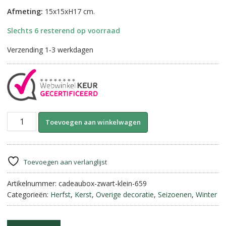
Afmeting:
15x15xH17 cm.
Slechts 6 resterend op voorraad
Verzending 1-3 werkdagen
Cadeaubox
A
Toevoegen aan winkelwagen
met
l
LED
t
Verlichting-
e
Medium
r
Toevoegen aan verlanglijst
||
n
Zwart
Artikelnummer:
cadeaubox-zwart-klein-659
a
met
Categorieën:
Herfst
,
Kerst
,
Overige decoratie
,
Seizoenen
,
Winter
t
Gouden
i
Strik.
v