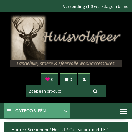
Doorgaan
Verzending (1-3 werkdagen) binnen NL €6,
naar
inhoud
0
0
CATEGORIEËN
Home
/
Seizoenen
/
Herfst
/ Cadeaubox met LED