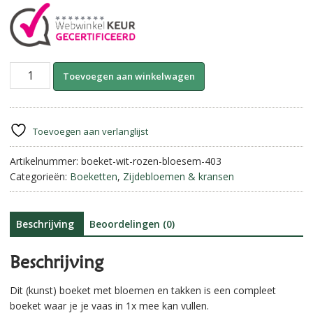
Compleet
A
Toevoegen aan winkelwagen
zijdeboeket-
l
Wit
t
||
e
Rozen
r
Toevoegen aan verlanglijst
met
n
Bloesem.
Artikelnummer:
boeket-wit-rozen-bloesem-403
a
aantal
Categorieën:
Boeketten
,
Zijdebloemen & kransen
t
i
v
e
Beschrijving
Beoordelingen (0)
:
Beschrijving
Dit (kunst) boeket met bloemen en takken is een compleet
boeket waar je je vaas in 1x mee kan vullen.