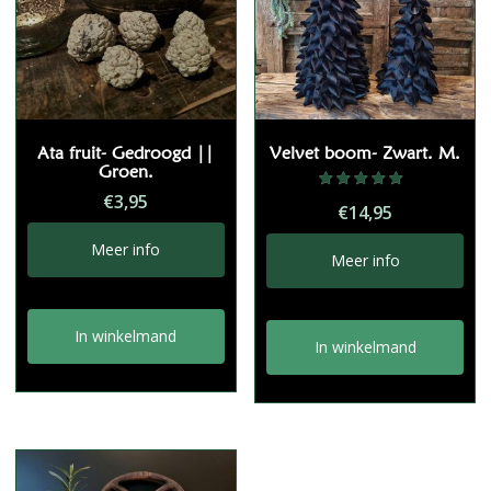
Ata fruit- Gedroogd ||
Velvet boom- Zwart. M.
Groen.
€
3,95
Gewaardeerd
€
14,95
5.00
uit 5
Meer info
Meer info
In winkelmand
In winkelmand