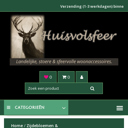
Doorgaan
Verzending (1-3 werkdagen) binnen NL €6
naar
inhoud
0
0
CATEGORIEËN
Home
/
Zijdebloemen &