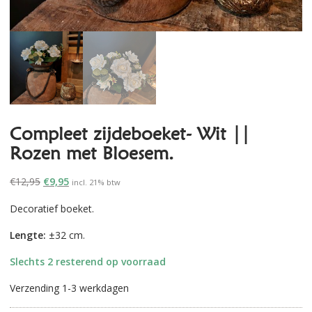
Compleet zijdeboeket- Wit ||
Rozen met Bloesem.
Oorspronkelijke
Huidige
€
12,95
€
9,95
incl. 21% btw
prijs
prijs
Decoratief boeket.
was:
is:
€12,95.
€9,95.
Lengte:
±32 cm.
Slechts 2 resterend op voorraad
Verzending 1-3 werkdagen