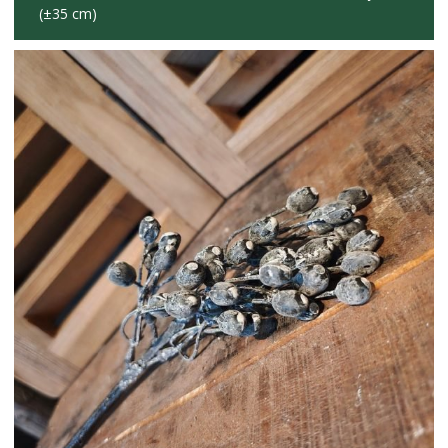
(±35 cm)