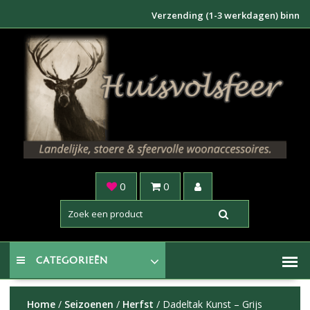
Doorgaan
Verzending (1-3 werkdagen) binnen NL €6
naar
inhoud
0
0
CATEGORIEËN
Home
/
Seizoenen
/
Herfst
/ Dadeltak Kunst – Grijs