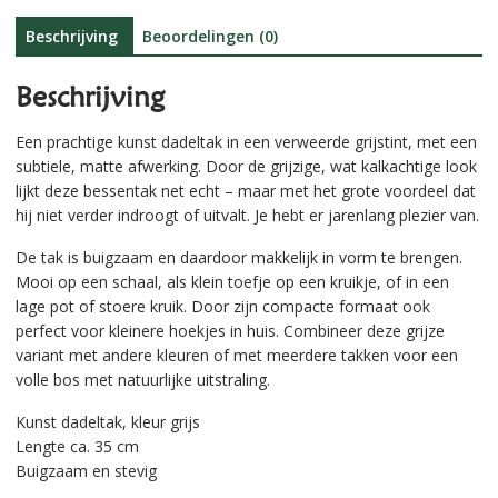
v
e
Beschrijving
Beoordelingen (0)
:
Beschrijving
Een prachtige kunst dadeltak in een verweerde grijstint, met een
subtiele, matte afwerking. Door de grijzige, wat kalkachtige look
lijkt deze bessentak net echt – maar met het grote voordeel dat
hij niet verder indroogt of uitvalt. Je hebt er jarenlang plezier van.
De tak is buigzaam en daardoor makkelijk in vorm te brengen.
Mooi op een schaal, als klein toefje op een kruikje, of in een
lage pot of stoere kruik. Door zijn compacte formaat ook
perfect voor kleinere hoekjes in huis. Combineer deze grijze
variant met andere kleuren of met meerdere takken voor een
volle bos met natuurlijke uitstraling.
Kunst dadeltak, kleur grijs
Lengte ca. 35 cm
Buigzaam en stevig