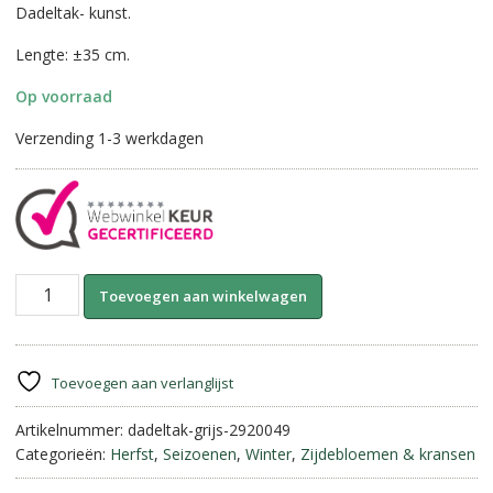
Dadeltak- kunst.
Lengte: ±35 cm.
Op voorraad
Verzending 1-3 werkdagen
Dadeltak
A
Toevoegen aan winkelwagen
Kunst
l
-
t
Grijs
e
(±35
r
Toevoegen aan verlanglijst
cm)
n
aantal
Artikelnummer:
dadeltak-grijs-2920049
a
Categorieën:
Herfst
,
Seizoenen
,
Winter
,
Zijdebloemen & kransen
t
i