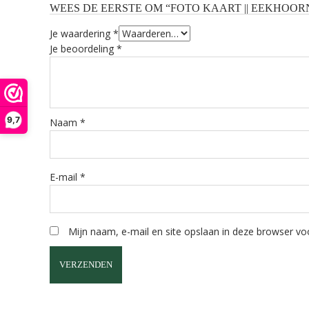
WEES DE EERSTE OM “FOTO KAART || EEKHOORN
Je waardering
*
Je beoordeling
*
9,7
Naam
*
E-mail
*
Mijn naam, e-mail en site opslaan in deze browser voo