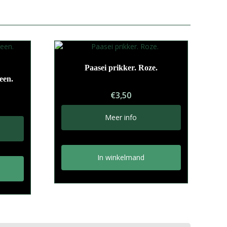
Paasei prikker. Roze.
een.
€
3,50
Meer info
In winkelmand