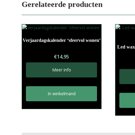
Gerelateerde producten
Verjaardagskalender ‘sfeervol wonen’
Led wax
€
14,95
Meer info
In winkelmand