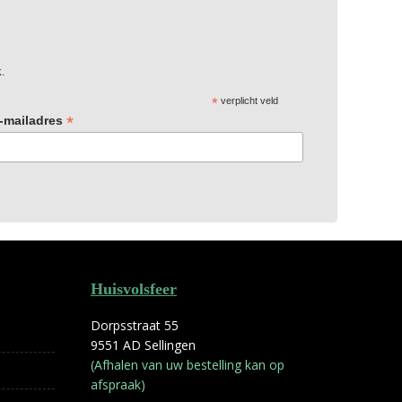
x.
*
verplicht veld
*
-mailadres
Huisvolsfeer
Dorpsstraat 55
9551 AD Sellingen
(Afhalen van uw bestelling kan op
afspraak)