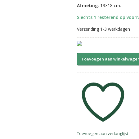
Afmeting:
13×18 cm.
Slechts 1 resterend op voor
Verzending 1-3 werkdagen
Foto
Toevoegen aan winkelwage
kaart
||
Eekhoorn-
Grijs.
aantal
Toevoegen aan verlanglijst