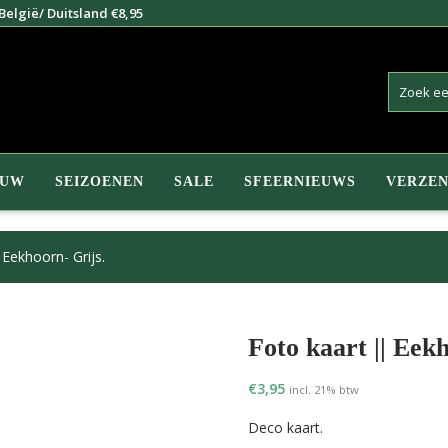
elgië/ Duitsland €8,95
EUW
SEIZOENEN
SALE
SFEERNIEUWS
VERZEN
 Eekhoorn- Grijs.
Foto kaart || Eek
€
3,95
incl. 21% btw
Deco kaart.