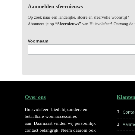
Aanmelden sfeernieuws
Op zoek naar een landelijke, stoere en sfeervolle woonstijl?
Abonneer je op
“Sfeernieuws”
van Huisvolsfeer! Ontvang de ni
Voornaam
Over ons
Klanten
Huisvolsfeer
biedt bijzondere en
Conta
betaalbare woonaccessoires
aan. Daarnaast vinden wij persoonlijk
Aanme
contact belangrijk. Neem daarom ook