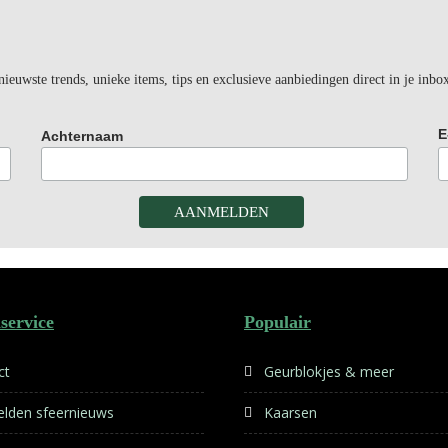
euwste trends, unieke items, tips en exclusieve aanbiedingen direct in je inbo
E
Achternaam
service
Populair
ct
Geurblokjes & meer
lden sfeernieuws
Kaarsen