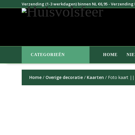
Doorgaan
Verzending (1-3 werkdagen) binnen NL €6,95 - Verzending B
naar
inhoud
CATEGORIEËN
HOME
NI
Home
/
Overige decoratie
/
Kaarten
/ Foto kaart ||