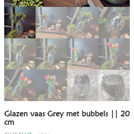
Glazen vaas Grey met bubbels || 20
cm
Oorspronkelijke
Huidige