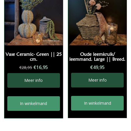
Vase Ceramic- Green || 25
Oude leemkruik/
cm.
leemmand. Large || Breed.
Oorspronkelijke
Huidige
€
16,95
€
49,95
€
28,95
prijs
prijs
was:
is:
Meer info
Meer info
€28,95.
€16,95.
In winkelmand
In winkelmand