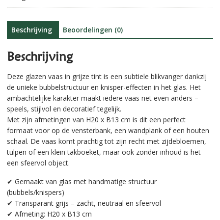
aantal
i
v
e
Beschrijving
Beoordelingen (0)
:
Beschrijving
Deze glazen vaas in grijze tint is een subtiele blikvanger dankzij
de unieke bubbelstructuur en knisper-effecten in het glas. Het
ambachtelijke karakter maakt iedere vaas net even anders –
speels, stijlvol en decoratief tegelijk.
Met zijn afmetingen van H20 x B13 cm is dit een perfect
formaat voor op de vensterbank, een wandplank of een houten
schaal. De vaas komt prachtig tot zijn recht met zijdebloemen,
tulpen of een klein takboeket, maar ook zonder inhoud is het
een sfeervol object.
✔ Gemaakt van glas met handmatige structuur
(bubbels/knispers)
✔ Transparant grijs – zacht, neutraal en sfeervol
✔ Afmeting: H20 x B13 cm