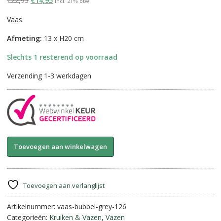
€
22,95
€
14,95
incl. 21% btw
prijs
prijs
Vaas.
was:
is:
€22,95.
€14,95.
Afmeting:
13 x H20 cm
Slechts 1 resterend op voorraad
Verzending 1-3 werkdagen
Glazen
A
Toevoegen aan winkelwagen
vaas
l
Grey
t
met
e
bubbels
r
Toevoegen aan verlanglijst
||
n
20
Artikelnummer:
vaas-bubbel-grey-126
a
cm
Categorieën:
Kruiken & Vazen
,
Vazen
t