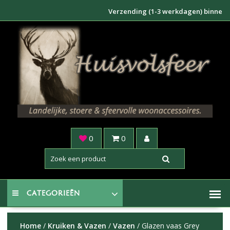
Doorgaan
Verzending (1-3 werkdagen) binnen NL €6,
naar
inhoud
0
0
CATEGORIEËN
Home
/
Kruiken & Vazen
/
Vazen
/ Glazen vaas Grey