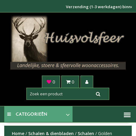
Doorgaan
Verzending (1-3 werkdagen) binnen NL €6
naar
inhoud
0
0
CATEGORIEËN
Home
/
Schalen & dienbladen
/
Schalen
/ Golden