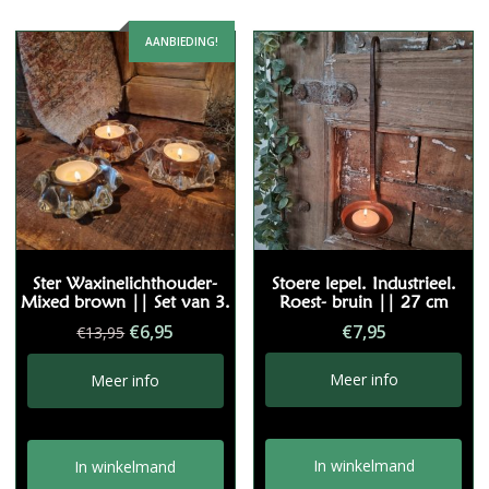
AANBIEDING!
Ster Waxinelichthouder-
Stoere lepel. Industrieel.
Mixed brown || Set van 3.
Roest- bruin || 27 cm
Oorspronkelijke
Huidige
€
6,95
€
7,95
€
13,95
prijs
prijs
was:
is:
Meer info
Meer info
€13,95.
€6,95.
In winkelmand
In winkelmand