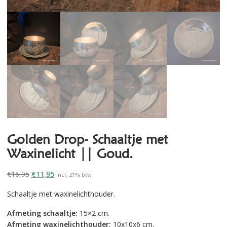
Golden Drop- Schaaltje met
Waxinelicht || Goud.
Oorspronkelijke
Huidige
€
16,95
€
11,95
incl. 21% btw
prijs
prijs
Schaaltje met waxinelichthouder.
was:
is:
€16,95.
€11,95.
Afmeting schaaltje:
15×2 cm.
Afmeting waxinelichthouder:
10x10x6 cm.