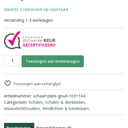
Slechts 2 resterend op voorraad
Verzending 1-3 werkdagen
Golden
A
Toevoegen aan winkelwagen
Drop-
l
Schaaltje
t
met
e
Waxinelicht
r
Toevoegen aan verlanglijst
||
n
Goud.
Artikelnummer:
schaal+plate-goud-103+104
a
aantal
Categorieën:
Schalen
,
Schalen & dienbladen
,
t
Waxinelichthouders
,
Windlichten & kandelaars
i
v
e
:
Beschrijving
Beoordelingen (0)