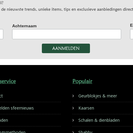
l?
e nieuwste trends, unieke items, tips en exclusieve aanbiedingen direct
E
Achternaam
service
Populair
ct
Geurblokjes & meer
lden sfeernieuws
Kaarsen
nden
Schalen & dienbladen
ingsmethoden
Shabby