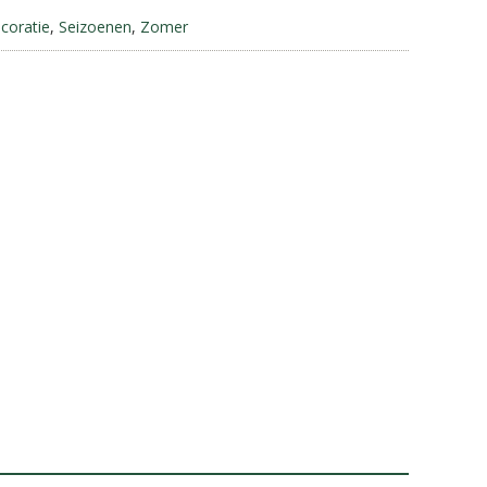
5
a
coratie
,
Seizoenen
,
Zomer
t
i
v
e
: