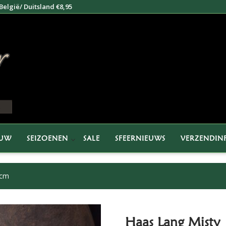
elgië/ Duitsland €8,95
EUW
SEIZOENEN
SALE
SFEERNIEUWS
VERZENDIN
 cm
Haas Lang Misty 