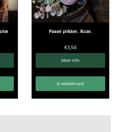
otse
Paasei prikker. Roze.
€
3,50
Meer info
In winkelmand