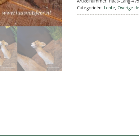
aantal
Artikelnummer:
Haas-Lang-47
Categorieën:
Lente
,
Overige de