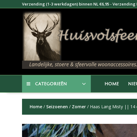
Doorgaan
Verzending (1-3 werkdagen) binnen NL €6,95 - Verzending B
naar
inhoud
CATEGORIEËN
HOME
NI
Home
/
Seizoenen
/
Zomer
/ Haas Lang Misty || 14