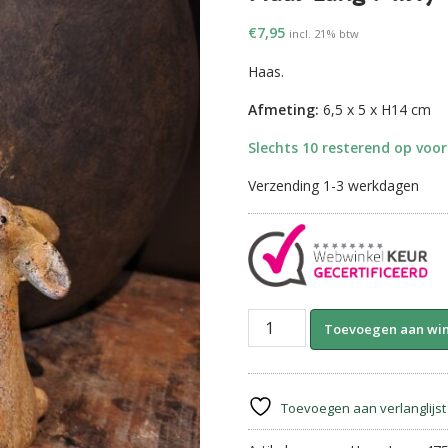
€
7,95
incl. 21% btw
Haas.
Afmeting:
6,5 x 5 x H14 cm
Slechts 10 resterend op voo
Verzending 1-3 werkdagen
Haas
Toevoegen aan wi
Lang
Misty
||
14
Toevoegen aan verlanglijst
cm