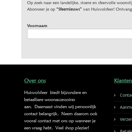
Op zoek naar een landelijke, stoere en sfeervolle woonstij
Abonneer je op
“Sfeernieuws”
van Huisvolsfeer! Ontvang d
Voornaam
Over ons
Klanten
Huisvolsfeer
biedt bijzondere en
Conta
betaalbare woonaccessoires
aan. Daarnaast vinden wij persoonlijk
Aanme
contact belangrijk. Neem daarom ook
Verze
vooral contact met ons op wanneer je
een vraag hebt. Veel shop plezier!
Betal