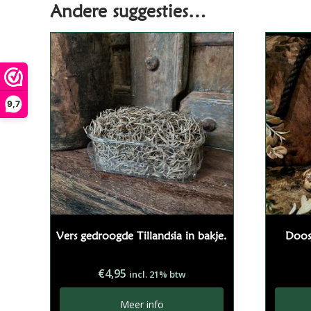
Andere suggesties…
9,7
Vers gedroogde Tillandsia in bakje.
Doos
€
4,95
incl. 21% btw
Meer info