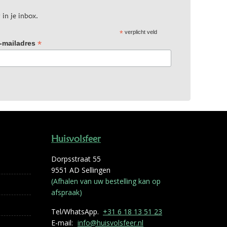
 in je inbox.
*
verplicht veld
*
-mailadres
Huisvolsfeer
Dorpsstraat 55
9551 AD Sellingen
(Afhalen van uw bestelling kan op
afspraak)
Tel/WhatsApp.
+31 6 18 13 51 23
E-mail:
info@huisvolsfeer.nl