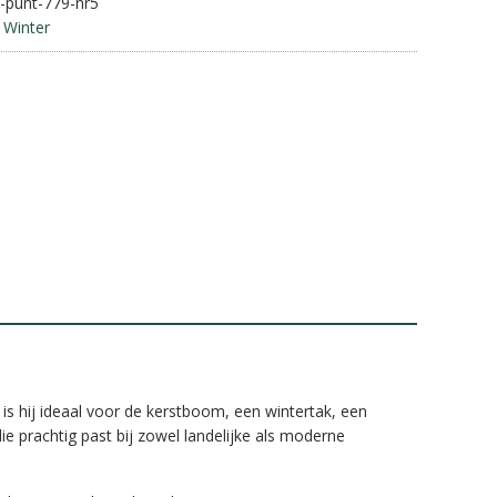
-punt-779-nr5
a
,
Winter
t
i
v
e
:
 is hij ideaal voor de kerstboom, een wintertak, een
e prachtig past bij zowel landelijke als moderne