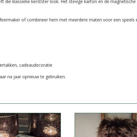
t die klassieke kerstster look. Het stevige karton en de magnetische 
 sfeermaker of combineer hem met meerdere maten voor een speels e
ertakken, cadeaudecoratie
jaar na jaar opnieuw te gebruiken.