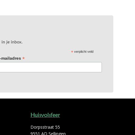
 in je inbox.
*
verplicht veld
*
-mailadres
Huisvolsfeer
Dorpsstraat 55
9551 AD Sellingen