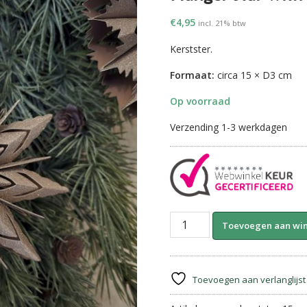
€
4,95
incl. 21% btw
Kerstster.
Formaat:
circa 15 × D3 cm
Op voorraad
Verzending 1-3 werkdagen
Hanger
Toevoegen aan wi
Star
with
Glitter
–
Toevoegen aan verlanglijst
Ster