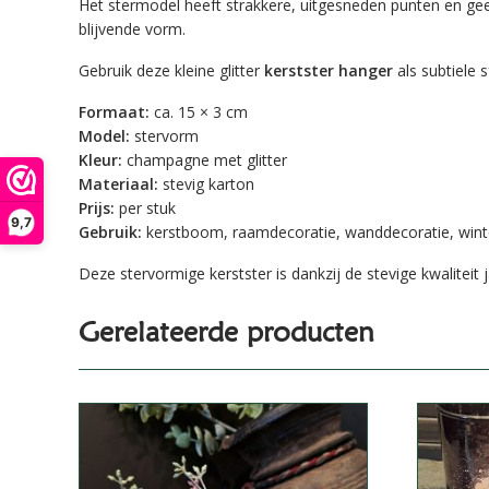
Het stermodel heeft strakkere, uitgesneden punten en geef
blijvende vorm.
Gebruik deze kleine glitter
kerstster hanger
als subtiele
Formaat:
ca. 15 × 3 cm
Model:
stervorm
Kleur:
champagne met glitter
Materiaal:
stevig karton
Prijs:
per stuk
9,7
Gebruik:
kerstboom, raamdecoratie, wanddecoratie, wint
Deze stervormige kerstster is dankzij de stevige kwaliteit 
Gerelateerde producten