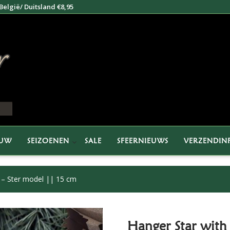
elgië/ Duitsland €8,95
EUW
SEIZOENEN
SALE
SFEERNIEUWS
VERZENDIN
r – Ster model || 15 cm
Hanger Star with 