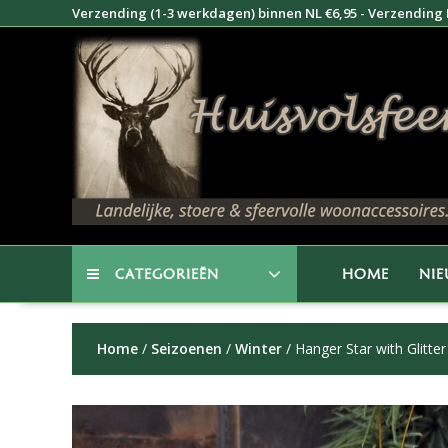
Doorgaan
Verzending (1-3 werkdagen) binnen NL €6,95 - Verzending B
naar
inhoud
CATEGORIEËN
HOME
NI
Home
/
Seizoenen
/
Winter
/ Hanger Star with Glitte