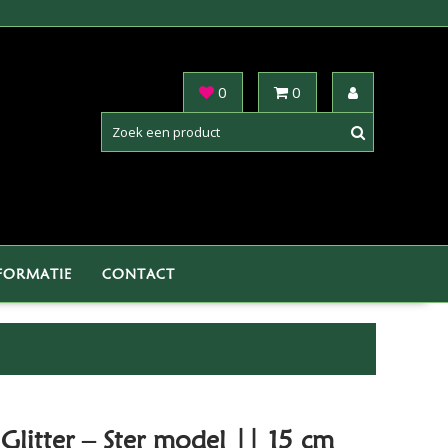
0
0
FORMATIE
CONTACT
Glitter – Ster model || 15 cm