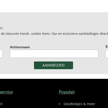
l?
e nieuwste trends, unieke items, tips en exclusieve aanbiedingen direct
E
Achternaam
service
Populair
ct
Geurblokjes & meer