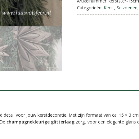
model
Artikelnummer:
kerstster-15cm
||
Categorieën:
Kerst
,
Seizoenen
15
cm
aantal
d detail voor jouw kerstdecoratie. Met zijn formaat van ca. 15 × 3 cm
. De
champagnekleurige glitterlaag
zorgt voor een elegante glans di