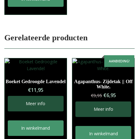
Gerelateerde producten
AANBIEDING!
Boeket Gedroogde Lavendel
Agapanthus- Zijdetak || Off
White.
€
11,95
Oorspronkelij
Huidige
€
6,95
€
9,95
prijs
prijs
Meer info
was:
is:
Meer info
€9,95.
€6,95.
In winkelmand
In winkelmand