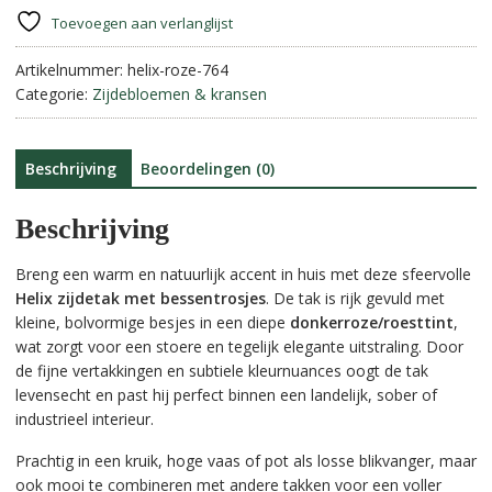
Donkerroze
r
Toevoegen aan verlanglijst
aantal
n
Artikelnummer:
helix-roze-764
a
Categorie:
Zijdebloemen & kransen
t
i
v
e
Beschrijving
Beoordelingen (0)
:
Beschrijving
Breng een warm en natuurlijk accent in huis met deze sfeervolle
Helix zijdetak met bessentrosjes
. De tak is rijk gevuld met
kleine, bolvormige besjes in een diepe
donkerroze/roesttint
,
wat zorgt voor een stoere en tegelijk elegante uitstraling. Door
de fijne vertakkingen en subtiele kleurnuances oogt de tak
levensecht en past hij perfect binnen een landelijk, sober of
industrieel interieur.
Prachtig in een kruik, hoge vaas of pot als losse blikvanger, maar
ook mooi te combineren met andere takken voor een voller