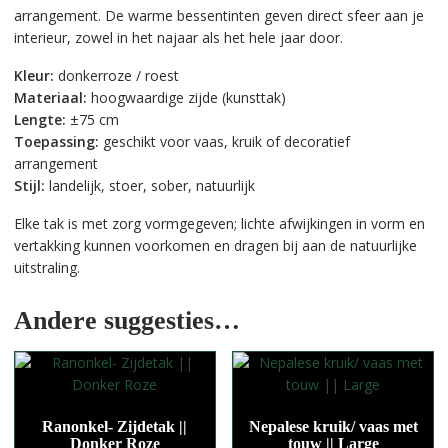
arrangement. De warme bessentinten geven direct sfeer aan je
interieur, zowel in het najaar als het hele jaar door.
Kleur:
donkerroze / roest
Materiaal:
hoogwaardige zijde (kunsttak)
Lengte:
±75 cm
Toepassing:
geschikt voor vaas, kruik of decoratief
arrangement
Stijl:
landelijk, stoer, sober, natuurlijk
Elke tak is met zorg vormgegeven; lichte afwijkingen in vorm en
vertakking kunnen voorkomen en dragen bij aan de natuurlijke
uitstraling.
Andere suggesties…
Ranonkel- Zijdetak ||
Nepalese kruik/ vaas met
Donker Roze
touw || Large