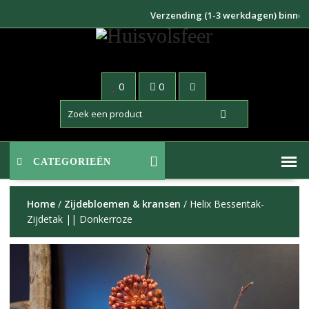
Doorgaan
Verzending (1-3 werkdagen) binnen NL €
naar
inhoud
0
0
CATEGORIEËN
Home
/
Zijdebloemen & kransen
/ Helix Bessentak-
Zijdetak || Donkerroze