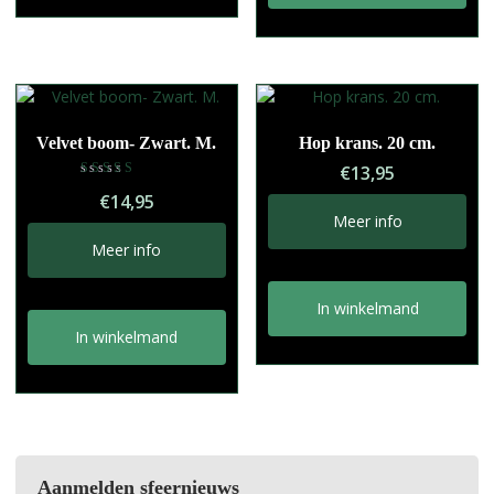
Velvet boom- Zwart. M.
Hop krans. 20 cm.
€
13,95
Gewaardeerd
€
14,95
5.00
uit 5
Meer info
Meer info
In winkelmand
In winkelmand
Aanmelden sfeernieuws