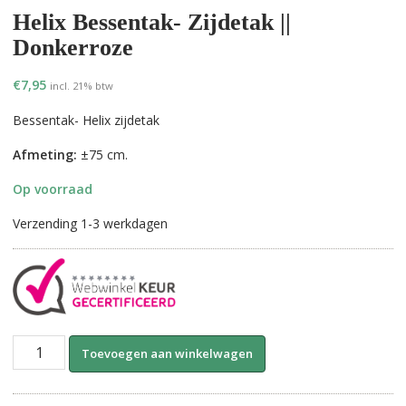
Helix Bessentak- Zijdetak ||
Donkerroze
€
7,95
incl. 21% btw
Bessentak- Helix zijdetak
Afmeting:
±75 cm.
Op voorraad
Verzending 1-3 werkdagen
Helix
A
Toevoegen aan winkelwagen
Bessentak-
l
Zijdetak
t
||
e