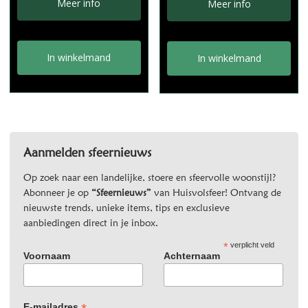
was:
is:
Meer info
Meer info
€10,95.
€3,95.
In winkelmand
In winkelmand
Aanmelden sfeernieuws
Op zoek naar een landelijke, stoere en sfeervolle woonstijl?
Abonneer je op
“Sfeernieuws”
van Huisvolsfeer! Ontvang de
nieuwste trends, unieke items, tips en exclusieve
aanbiedingen direct in je inbox.
*
verplicht veld
Voornaam
Achternaam
E-mailadres