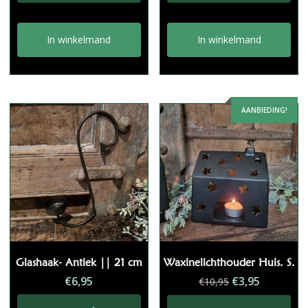
In winkelmand
In winkelmand
AANBIEDING!
Glashaak- Antiek || 21 cm
Waxinelichthouder Huis. S.
Oorspronkelij
Huidige
€
6,95
€
3,95
€
10,95
prijs
prijs