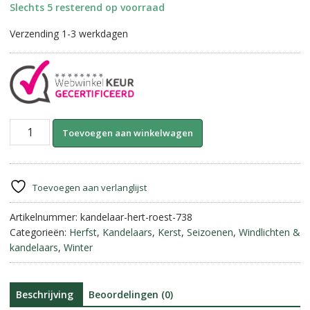
Slechts 5 resterend op voorraad
Verzending 1-3 werkdagen
Kandelaar
A
Toevoegen aan winkelwagen
Hert-
l
Metaal
t
Roest
e
||
r
Toevoegen aan verlanglijst
31
n
cm
Artikelnummer:
kandelaar-hert-roest-738
a
aantal
Categorieën:
Herfst
,
Kandelaars
,
Kerst
,
Seizoenen
,
Windlichten &
t
kandelaars
,
Winter
i
v
e
:
Beschrijving
Beoordelingen (0)