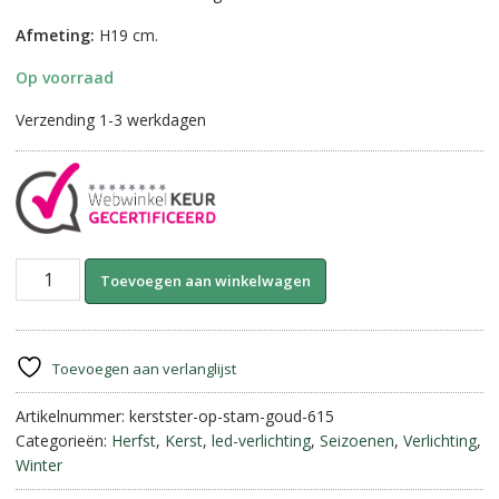
Afmeting:
H19 cm.
Op voorraad
Verzending 1-3 werkdagen
Kerst
A
Toevoegen aan winkelwagen
Ster
l
op
t
Stam
e
met
r
Toevoegen aan verlanglijst
Led
n
Verlichting
Artikelnummer:
kerstster-op-stam-goud-615
a
||
Categorieën:
Herfst
,
Kerst
,
led-verlichting
,
Seizoenen
,
Verlichting
,
t
Goud.
Winter
i
aantal
v