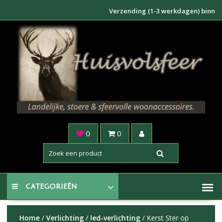
Doorgaan
Verzending (1-3 werkdagen) binnen NL
naar
inhoud
0
0
CATEGORIEËN
Home
/
Verlichting
/
led-verlichting
/ Kerst Ster op