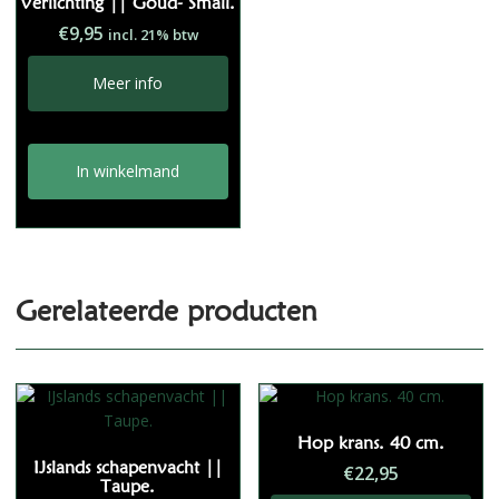
Verlichting || Goud- Small.
€
9,95
incl. 21% btw
Meer info
In winkelmand
Gerelateerde producten
Hop krans. 40 cm.
IJslands schapenvacht ||
€
22,95
Taupe.