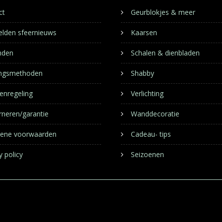
ct
Geurblokjes & meer
lden sfeernieuws
Kaarsen
nden
Schalen & dienbladen
ingsmethoden
Shabby
enregeling
Verlichting
rneren/garantie
Wanddecoratie
ene voorwaarden
Cadeau- tips
y policy
Seizoenen