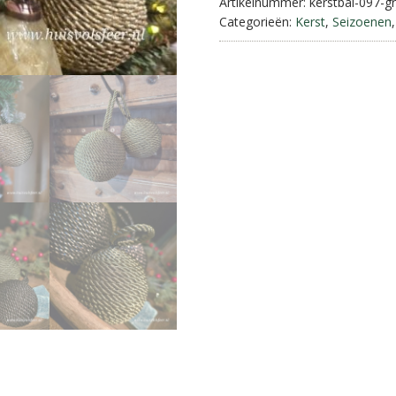
Artikelnummer:
kerstbal-097-g
Categorieën:
Kerst
,
Seizoenen