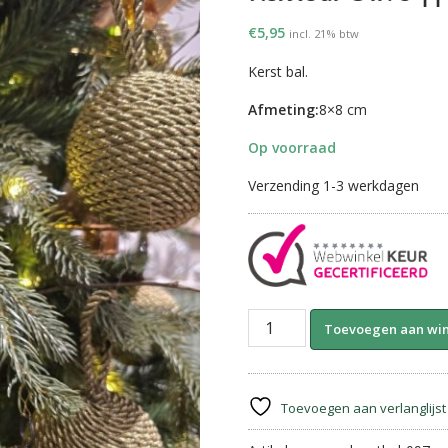
€
5,95
incl. 21% btw
Kerst bal.
Afmeting:
8×8 cm
Op voorraad
Verzending 1-3 werkdagen
Kerstbal
Toevoegen aan wi
Olive
||
8
cm
Toevoegen aan verlanglijst
aantal