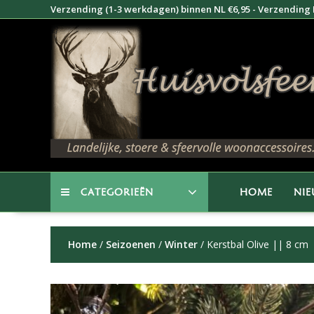
Doorgaan
Verzending (1-3 werkdagen) binnen NL €6,95 - Verzending B
naar
inhoud
CATEGORIEËN
HOME
NI
Home
/
Seizoenen
/
Winter
/ Kerstbal Olive || 8 cm