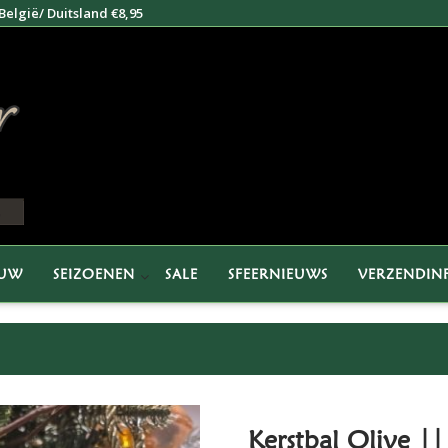
elgië/ Duitsland €8,95
EUW
SEIZOENEN
SALE
SFEERNIEUWS
VERZENDIN
Kerstbal Olive |