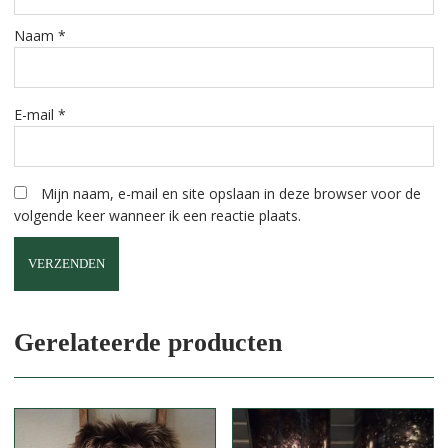
Naam
*
E-mail
*
Mijn naam, e-mail en site opslaan in deze browser voor de
volgende keer wanneer ik een reactie plaats.
A
l
Gerelateerde producten
t
e
r
n
a