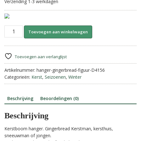
Verzending 1-3 werkdagen
Kerstboom
A
Toevoegen aan winkelwagen
hanger-
l
Gingerbread
t
figuur.
e
aantal
r
Toevoegen aan verlanglijst
n
Artikelnummer:
hanger-gingerbread-figuur-D4156
a
Categorieën:
Kerst
,
Seizoenen
,
Winter
t
i
v
e
Beschrijving
Beoordelingen (0)
:
Beschrijving
Kerstboom hanger. Gingerbread Kerstman, kersthuis,
sneeuwman of jongen.