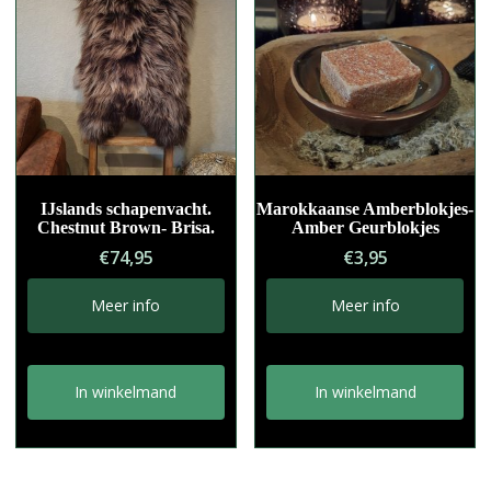
t
i
v
e
:
IJslands schapenvacht.
Marokkaanse Amberblokjes-
Chestnut Brown- Brisa.
Amber Geurblokjes
€
74,95
€
3,95
Meer info
Meer info
In winkelmand
In winkelmand