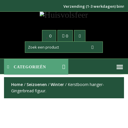
Doorgaan
Verzending (1-3 werkdagen) binnen NL
naar
inhoud
0
0
CATEGORIEËN
Home
/
Seizoenen
/
Winter
/ Kerstboom hanger-
Gingerbread figuur.