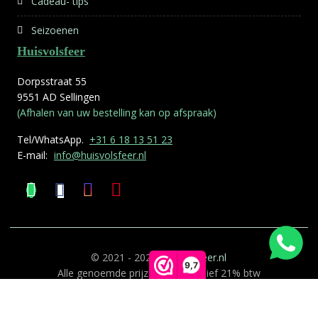
Cadeau- tips
Seizoenen
Huisvolsfeer
Dorpsstraat 55
9551 AD Sellingen
(Afhalen van uw bestelling kan op afspraak)
Tel/WhatsApp.
+31 6 18 13 51 23
E-mail:
info@huisvolsfeer.nl
© 2021 - 2026
Huisvolsfeer.nl
9,7
Alle genoemde prijzen zijn inclusief 21% btw
Deze website is gemaakt door
0599 ICT