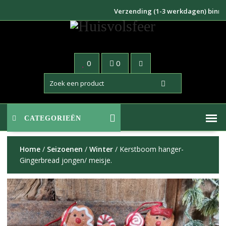
Doorgaan
Verzending (1-3 werkdagen) binnen NL
naar
inhoud
0
0
CATEGORIEËN
Home
/
Seizoenen
/
Winter
/ Kerstboom hanger-
Gingerbread jongen/ meisje.