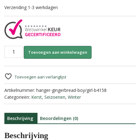
Verzending 1-3 werkdagen
Kerstboom
A
Toevoegen aan winkelwagen
hanger-
l
Gingerbread
t
jongen/
e
meisje.
r
Toevoegen aan verlanglijst
aantal
n
Artikelnummer:
hanger-gingerbread-boy/girl-b4158
a
Categorieën:
Kerst
,
Seizoenen
,
Winter
t
i
v
e
Beschrijving
Beoordelingen (0)
:
Beschrijving