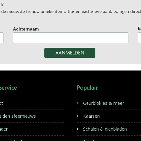
l?
e nieuwste trends, unieke items, tips en exclusieve aanbiedingen direct
E
Achternaam
service
Populair
ct
Geurblokjes & meer
lden sfeernieuws
Kaarsen
nden
Schalen & dienbladen