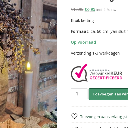
Oorspronkelijke
Huidige
€
10,95
€
6,95
incl. 21% btw
prijs
prijs
Kruik ketting.
was:
is:
€10,95.
€6,95.
Formaat:
ca. 60 cm (van sluitin
Op voorraad
Verzending 1-3 werkdagen
Kruik
Toevoegen aan wi
Ketting-
Antique
Coins
(±60
Toevoegen aan verlanglijst
cm)