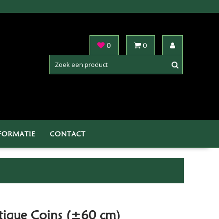
0
0
FORMATIE
CONTACT
ntique Coins (±60 cm)