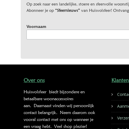
Op zoek naar een landelijke, stoere en sfeervolle woonstij
Abonneer je op
“Sfeernieuws”
van Huisvolsfeer! Ontvang d
Voornaam
Over ons
Klanten
Huisvolsfeer
biedt bijzondere en
Conta
betaalbare woonaccessoires
aan. Daarnaast vinden wij persoonlijk
Aanme
contact belangrijk. Neem daarom ook
Verze
vooral contact met ons op wanneer je
een vraag hebt. Veel shop plezier!