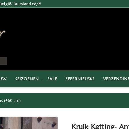
elgië/ Duitsland €8,95
EUW
SEIZOENEN
SALE
SFEERNIEUWS
VERZENDIN
ins (±60 cm)
Kruik Ketting- A