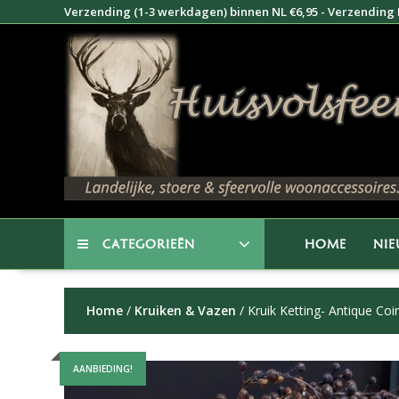
Doorgaan
Verzending (1-3 werkdagen) binnen NL €6,95 - Verzending B
naar
inhoud
CATEGORIEËN
HOME
NI
Home
/
Kruiken & Vazen
/ Kruik Ketting- Antique Co
AANBIEDING!