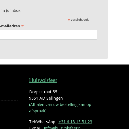
 in je inbox.
*
verplicht veld
*
-mailadres
Huisvolsfeer
Dorpsstraat 55
9551 AD Sellingen
(Afhalen van uw bestelling kan op
afspraak)
Tel/WhatsApp.
+31 6 18 13 51 23
E-mail:
info@huisvolsfeer.nl