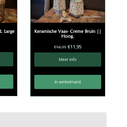
. Large
Keramische Vaas- Creme Bruin ||
Hoog.
Oorspronkelijke
Huidige
€
11,95
€
16,95
prijs
prijs
was:
is:
Meer info
€16,95.
€11,95.
In winkelmand