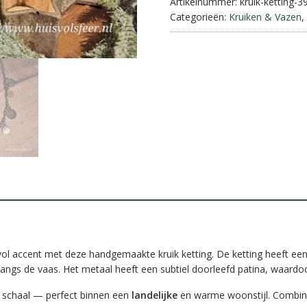
aantal
Artikelnummer:
kruik-ketting-3
Categorieën:
Kruiken & Vazen
,
vol accent met deze handgemaakte kruik ketting. De ketting heeft een
gs de vaas. Het metaal heeft een subtiel doorleefd patina, waardoor 
n schaal — perfect binnen een
landelijke
en warme woonstijl. Combine