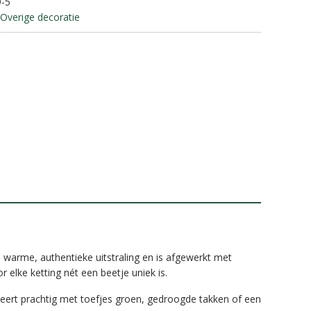
9-5
a
Overige decoratie
t
i
v
e
:
 warme, authentieke uitstraling en is afgewerkt met
elke ketting nét een beetje uniek is.
ert prachtig met toefjes groen, gedroogde takken of een