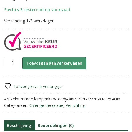
Slechts 3 resterend op voorraad
Verzending 1-3 werkdagen
Lampenkap
A
Toevoegen aan winkelwagen
Teddy-
l
Antraciet
t
||
e
25
r
Toevoegen aan verlanglijst
cm.
n
aantal
Artikelnummer:
lampenkap-teddy-antraciet-25cm-KKL25-A46
a
Categorieën:
Overige decoratie
,
Verlichting
t
i
v
e
Beschrijving
Beoordelingen (0)
: