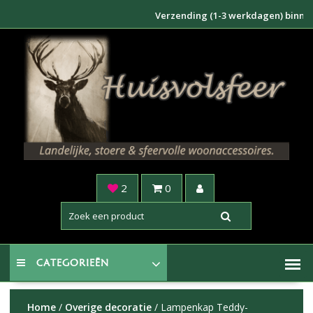
Doorgaan
Verzending (1-3 werkdagen) binnen NL €
naar
inhoud
2
0
CATEGORIEËN
Home
/
Overige decoratie
/ Lampenkap Teddy-