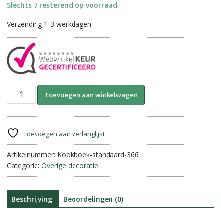
Slechts 7 resterend op voorraad
Verzending 1-3 werkdagen
Magazine
A
Toevoegen aan winkelwagen
holder
l
||
t
Kookboek
e
Standaard.
r
Toevoegen aan verlanglijst
aantal
n
Artikelnummer:
Kookboek-standaard-366
a
Categorie:
Overige decoratie
t
i
v
e
Beschrijving
Beoordelingen (0)
: