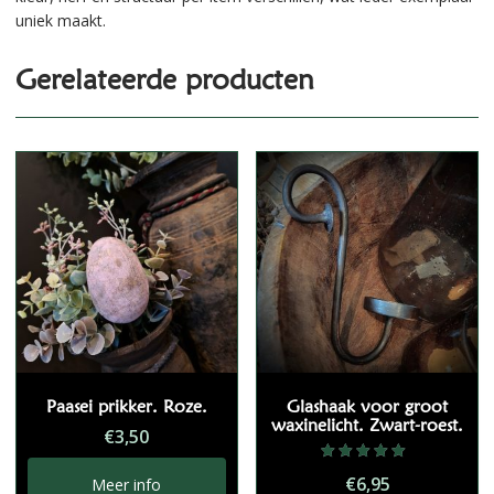
uniek maakt.
Gerelateerde producten
Paasei prikker. Roze.
Glashaak voor groot
waxinelicht. Zwart-roest.
€
3,50
Gewaardeerd
€
6,95
Meer info
5.00