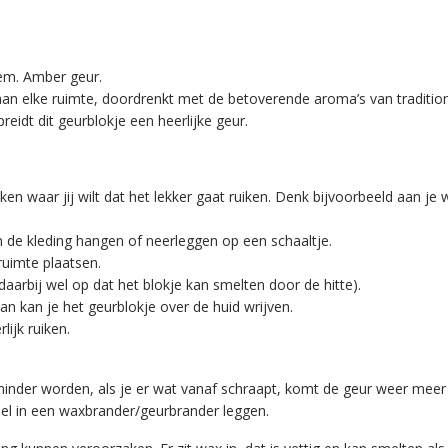
em. Amber geur.
aan elke ruimte, doordrenkt met de betoverende aroma’s van traditi
eidt dit geurblokje een heerlijke geur.
iken waar jij wilt dat het lekker gaat ruiken. Denk bijvoorbeeld aan 
en de kleding hangen of neerleggen op een schaaltje.
ruimte plaatsen.
daarbij wel op dat het blokje kan smelten door de hitte).
an kan je het geurblokje over de huid wrijven.
lijk ruiken.
minder worden, als je er wat vanaf schraapt, komt de geur weer meer 
fsel in een waxbrander/geurbrander leggen.