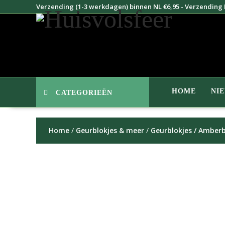
Doorgaan
Verzending (1-3 werkdagen) binnen NL €6,95 - Verzending B
naar
inhoud
HOME
NI
CATEGORIEËN
Home
/
Geurblokjes & meer
/
Geurblokjes / Amberb