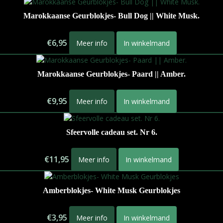
Marokkaanse Geurblokjes- Bull Dog || White Musk.
€
6,95
Meer info
In winkelmand
Marokkaanse Geurblokjes- Paard || Amber.
€
9,95
Meer info
In winkelmand
Sfeervolle cadeau set. Nr 6.
€
11,95
Meer info
In winkelmand
Amberblokjes- White Musk Geurblokjes
€
3,95
Meer info
In winkelmand