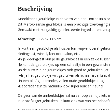
Beschrijving
Marokkaans geurblokje in de vorm van een Hortensia blo
Dit Marokkaanse geurblokje is een prachtige toevoeging 
Gemaakt met zorgvuldig geselecteerde ingrediënten, verspr
Afmeting:
± B5,5xH3,5 cm.
Je kunt een geurblokje als huisparfum vrijwel overal gebru
kledingkast, winkel, kantoor, salon, etc.
-In je kledingkast kun je de geurblokjes in een zakje tuss
-Je kunt de geurblokjes op een schaaltje in een gewenste 
-In de auto zijn de geurblokjes ook goed te gebruiken (let 
-Als je het geurblokje wilt gebruiken als lichaamsparfum, d
-In een olie/ geurbrander, zullen oude geurblokjes nog heer
-Decoratief zijn ze natuurlijk ook super leuk en fleurig!
De geur van de amberblokjes zal na verloop van tijd iets 
in je stofzuiger gebruiken. Je kunt ook wat van het schaa