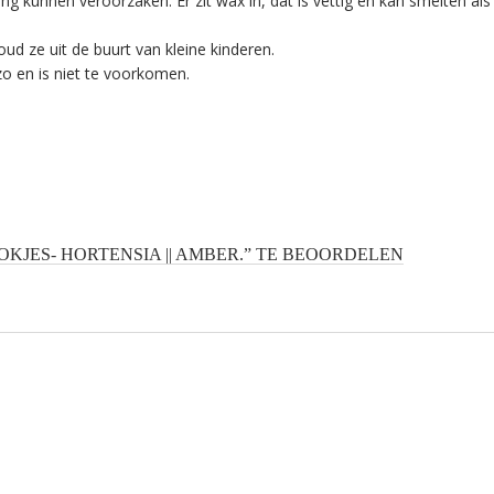
ng kunnen veroorzaken. Er zit wax in, dat is vettig en kan smelten als
oud ze uit de buurt van kleine kinderen.
zo en is niet te voorkomen.
JES- HORTENSIA || AMBER.” TE BEOORDELEN