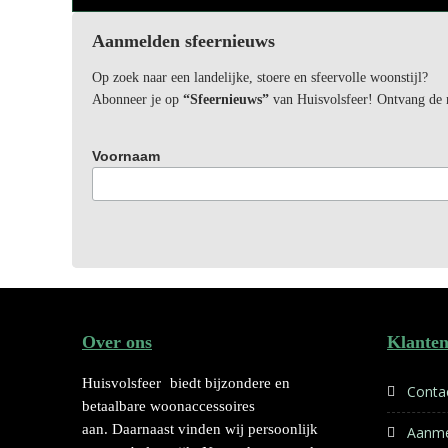
Aanmelden sfeernieuws
Op zoek naar een landelijke, stoere en sfeervolle woonstijl?
Abonneer je op
“Sfeernieuws”
van Huisvolsfeer! Ontvang de ni
Voornaam
Over ons
Klanten
Huisvolsfeer
biedt bijzondere en
Conta
betaalbare woonaccessoires
aan. Daarnaast vinden wij persoonlijk
Aanme