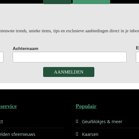
euwste trends, unieke items, tips en exclusieve aanbiedingen direct in je inbo
E
Achternaam
service
Populair
ct
Geurblokjes & meer
lden sfeernieuws
Kaarsen