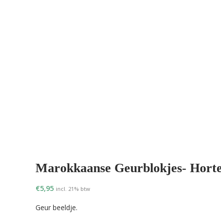
Marokkaanse Geurblokjes- Horten
€
5,95
incl. 21% btw
Geur beeldje.