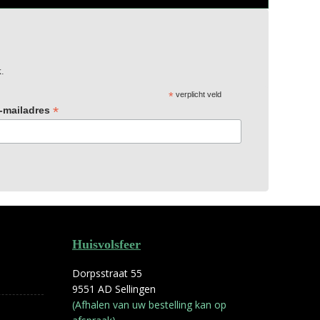
x.
*
verplicht veld
*
-mailadres
Huisvolsfeer
Dorpsstraat 55
9551 AD Sellingen
(Afhalen van uw bestelling kan op