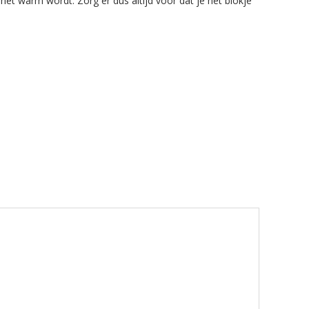
 het warm wordt. Zorg er dus altijd voor dat je het blokje