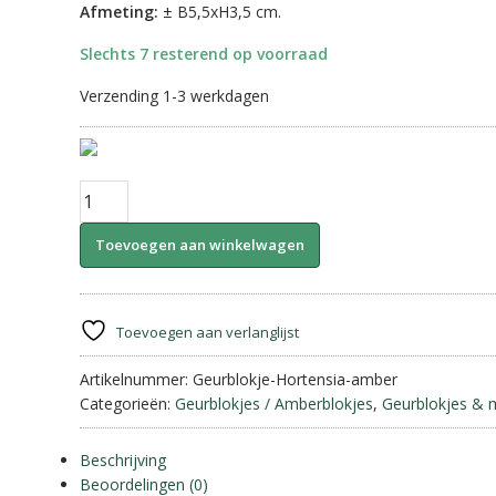
Afmeting:
± B5,5xH3,5 cm.
Slechts 7 resterend op voorraad
Verzending 1-3 werkdagen
Marokkaanse
Geurblokjes-
Hortensia
Toevoegen aan winkelwagen
||
Amber.
aantal
Toevoegen aan verlanglijst
Artikelnummer:
Geurblokje-Hortensia-amber
Categorieën:
Geurblokjes / Amberblokjes
,
Geurblokjes & 
Beschrijving
Beoordelingen (0)