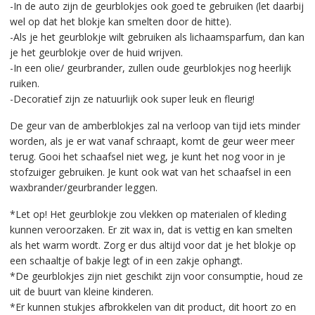
-In de auto zijn de geurblokjes ook goed te gebruiken (let daarbij
wel op dat het blokje kan smelten door de hitte).
-Als je het geurblokje wilt gebruiken als lichaamsparfum, dan kan
je het geurblokje over de huid wrijven.
-In een olie/ geurbrander, zullen oude geurblokjes nog heerlijk
ruiken.
-Decoratief zijn ze natuurlijk ook super leuk en fleurig!
De geur van de amberblokjes zal na verloop van tijd iets minder
worden, als je er wat vanaf schraapt, komt de geur weer meer
terug. Gooi het schaafsel niet weg, je kunt het nog voor in je
stofzuiger gebruiken. Je kunt ook wat van het schaafsel in een
waxbrander/geurbrander leggen.
*Let op! Het geurblokje zou vlekken op materialen of kleding
kunnen veroorzaken. Er zit wax in, dat is vettig en kan smelten
als het warm wordt. Zorg er dus altijd voor dat je het blokje op
een schaaltje of bakje legt of in een zakje ophangt.
*De geurblokjes zijn niet geschikt zijn voor consumptie, houd ze
uit de buurt van kleine kinderen.
*Er kunnen stukjes afbrokkelen van dit product, dit hoort zo en