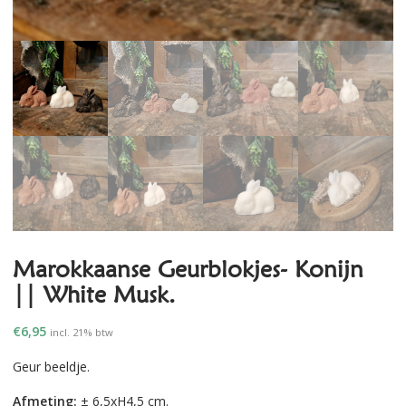
Marokkaanse Geurblokjes- Konijn
|| White Musk.
€
6,95
incl. 21% btw
Geur beeldje.
Afmeting:
± 6,5xH4,5 cm.