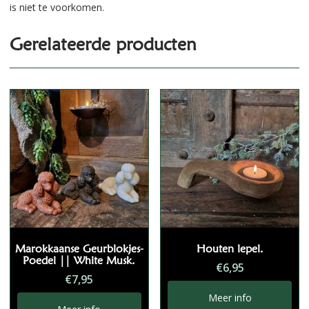
is niet te voorkomen.
Gerelateerde producten
Marokkaanse Geurblokjes-
Houten lepel.
Poedel || White Musk.
€
6,95
€
7,95
Meer info