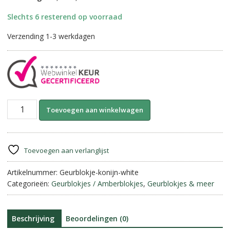
Slechts 6 resterend op voorraad
Verzending 1-3 werkdagen
Marokkaanse
A
Toevoegen aan winkelwagen
Geurblokjes-
l
Konijn
t
||
e
White
r
Toevoegen aan verlanglijst
Musk.
n
aantal
Artikelnummer:
Geurblokje-konijn-white
a
Categorieën:
Geurblokjes / Amberblokjes
,
Geurblokjes & meer
t
i
v
e
Beschrijving
Beoordelingen (0)
: