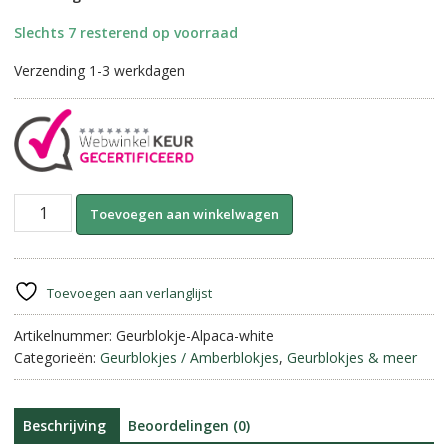
Slechts 7 resterend op voorraad
Verzending 1-3 werkdagen
Marokkaanse
A
Toevoegen aan winkelwagen
Geurblokjes-
l
Alpaca
t
||
e
White
r
Toevoegen aan verlanglijst
Musk.
n
aantal
Artikelnummer:
Geurblokje-Alpaca-white
a
Categorieën:
Geurblokjes / Amberblokjes
,
Geurblokjes & meer
t
i
v
e
Beschrijving
Beoordelingen (0)
: