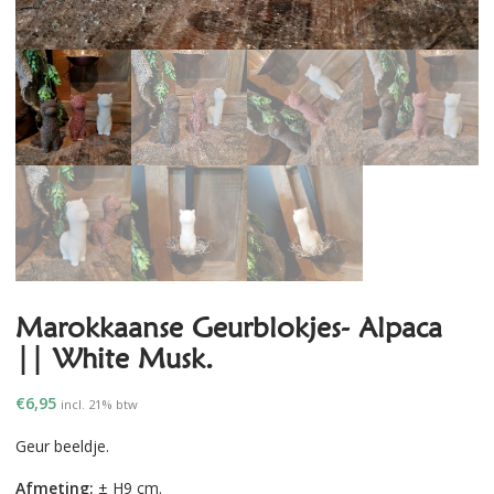
Marokkaanse Geurblokjes- Alpaca
|| White Musk.
€
6,95
incl. 21% btw
Geur beeldje.
Afmeting:
± H9 cm.