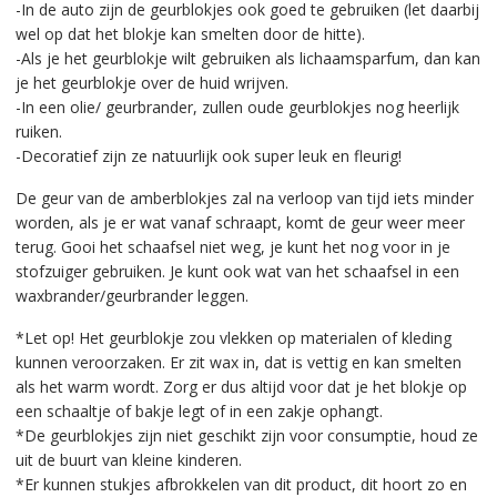
-In de auto zijn de geurblokjes ook goed te gebruiken (let daarbij
wel op dat het blokje kan smelten door de hitte).
-Als je het geurblokje wilt gebruiken als lichaamsparfum, dan kan
je het geurblokje over de huid wrijven.
-In een olie/ geurbrander, zullen oude geurblokjes nog heerlijk
ruiken.
-Decoratief zijn ze natuurlijk ook super leuk en fleurig!
De geur van de amberblokjes zal na verloop van tijd iets minder
worden, als je er wat vanaf schraapt, komt de geur weer meer
terug. Gooi het schaafsel niet weg, je kunt het nog voor in je
stofzuiger gebruiken. Je kunt ook wat van het schaafsel in een
waxbrander/geurbrander leggen.
*Let op! Het geurblokje zou vlekken op materialen of kleding
kunnen veroorzaken. Er zit wax in, dat is vettig en kan smelten
als het warm wordt. Zorg er dus altijd voor dat je het blokje op
een schaaltje of bakje legt of in een zakje ophangt.
*De geurblokjes zijn niet geschikt zijn voor consumptie, houd ze
uit de buurt van kleine kinderen.
*Er kunnen stukjes afbrokkelen van dit product, dit hoort zo en