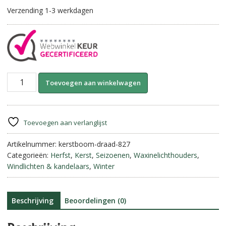
Verzending 1-3 werkdagen
Metalen
A
Toevoegen aan winkelwagen
draad-
l
Kerstboom.
t
aantal
e
r
Toevoegen aan verlanglijst
n
Artikelnummer:
kerstboom-draad-827
a
Categorieën:
Herfst
,
Kerst
,
Seizoenen
,
Waxinelichthouders
,
t
Windlichten & kandelaars
,
Winter
i
v
e
:
Beschrijving
Beoordelingen (0)