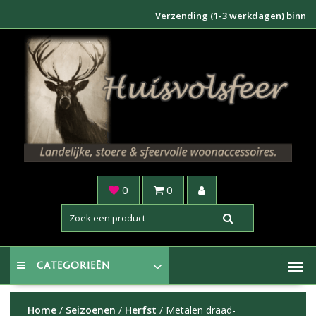
Doorgaan
Verzending (1-3 werkdagen) binnen NL €
naar
inhoud
0
0
CATEGORIEËN
Home
/
Seizoenen
/
Herfst
/ Metalen draad-