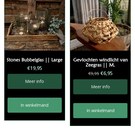
Stones Bubbelglas || Large
Gevlochten windlicht van
Zeegras || M.
€
19,95
Oorspronkelij
Huidige
€
6,95
€
9,95
prijs
prijs
Meer info
was:
is:
Meer info
€9,95.
€6,95.
In winkelmand
In winkelmand