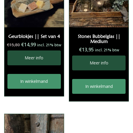
Geurblokjes || Set van 4
Stones Bubbelglas ||
Medium
Oorspronkelijke
Huidige
€
14,99
€
15,80
incl. 21% btw
€
13,95
incl. 21% btw
prijs
prijs
was:
is:
Meer info
Meer info
€15,80.
€14,99.
In winkelmand
In winkelmand