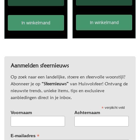
€12,95.
€8,95.
In winkelmand
In winkelmand
Aanmelden sfeernieuws
Op zoek naar een landelijke, stoere en sfeervolle woonstijl?
Abonneer je op
“Sfeernieuws”
van Huisvolsfeer! Ontvang de
nieuwste trends, unieke items, tips en exclusieve
aanbiedingen direct in je inbox.
*
verplicht veld
Voornaam
Achternaam
*
E-mailadres