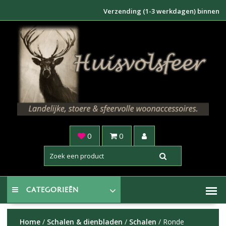
Doorgaan
Verzending (1-3 werkdagen) binnen NL €6,95 
naar
inhoud
0
0
CATEGORIEËN
Home
/
Schalen & dienbladen
/
Schalen
/ Ronde