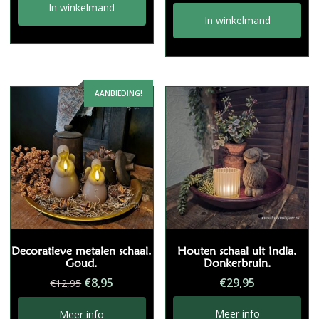
In winkelmand
In winkelmand
AANBIEDING!
Decoratieve metalen schaal.
Houten schaal uit India.
Goud.
Donkerbruin.
Oorspronkelijke
Huidige
€
8,95
€
29,95
€
12,95
prijs
prijs
was:
is:
Meer info
Meer info