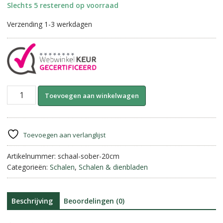
Slechts 5 resterend op voorraad
Verzending 1-3 werkdagen
Ronde
A
Toevoegen aan winkelwagen
Houten
l
Schaal-
t
Sober
e
||
r
Toevoegen aan verlanglijst
20
n
cm
Artikelnummer:
schaal-sober-20cm
a
aantal
Categorieën:
Schalen
,
Schalen & dienbladen
t
i
v
e
Beschrijving
Beoordelingen (0)
: