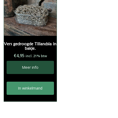
Vers gedroogde Tillandsia in
bakje.
€
4,95
incl. 21% btw
Meer info
In winkelmand