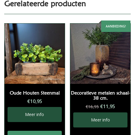
Gerelateerde producten
AANBIEDING!
Oude Houten Steenmal
Decoratieve metalen schaal-
38 cm.
€
10,95
Oorspronkelij
Huidige
€
11,95
€
16,95
prijs
prijs
Meer info
was:
is:
Meer info
€16,95.
€11,95.