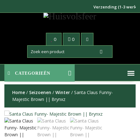
Doorgaan
Verzending (1-3 werkdagen
naar
inhoud
0
0
CATEGORIEËN
Home
/
Seizoenen
/
Winter
/ Santa Claus Funny-
Majestic Brown || Brynxz