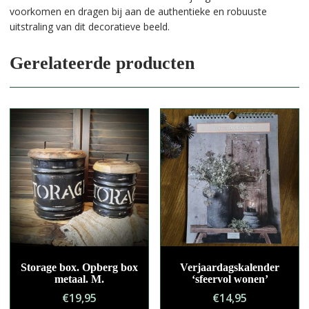
voorkomen en dragen bij aan de authentieke en robuuste
uitstraling van dit decoratieve beeld.
Gerelateerde producten
Storage box. Opberg box
Verjaardagskalender
metaal. M.
‘sfeervol wonen’
€
19,95
€
14,95