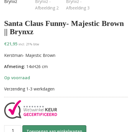
Santa Claus Funny- Majestic Brown
|| Brynxz
€
21,95
incl. 21% btw
Kerstman- Majestic Brown
Afmeting:
14xH26 cm
Op voorraad
Verzending 1-3 werkdagen
Santa
A
Toevoegen aan winkelwagen