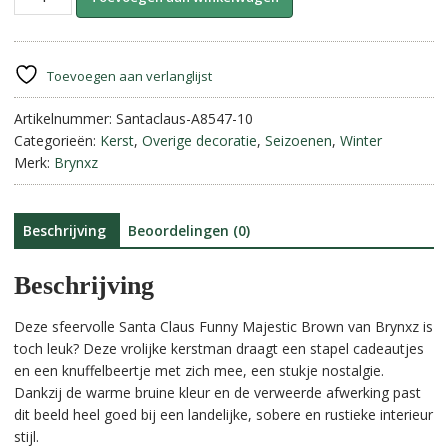
Claus
l
Funny-
t
Majestic
e
Brown
r
Toevoegen aan verlanglijst
||
n
Brynxz
Artikelnummer:
Santaclaus-A8547-10
a
aantal
Categorieën:
Kerst
,
Overige decoratie
,
Seizoenen
,
Winter
t
Merk:
Brynxz
i
v
e
:
Beschrijving
Beoordelingen (0)
Beschrijving
Deze sfeervolle
Santa Claus Funny Majestic Brown
van Brynxz is
toch leuk? Deze vrolijke kerstman draagt een stapel cadeautjes
en een knuffelbeertje met zich mee, een stukje nostalgie.
Dankzij de warme bruine kleur en de verweerde afwerking past
dit beeld heel goed bij een landelijke, sobere en rustieke interieur
stijl.