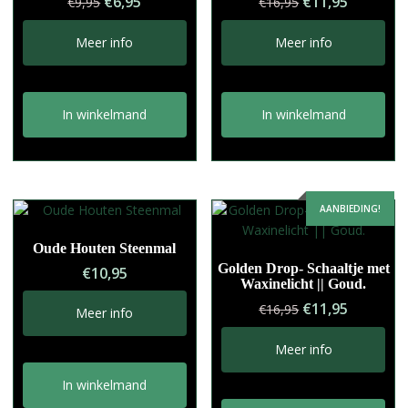
Oorspronkelijke
Huidige
Oorspronkelij
Huidige
€
6,95
€
11,95
€
9,95
€
16,95
prijs
prijs
prijs
prijs
was:
is:
was:
is:
Meer info
Meer info
€9,95.
€6,95.
€16,95.
€11,95.
In winkelmand
In winkelmand
AANBIEDING!
Oude Houten Steenmal
Golden Drop- Schaaltje met
€
10,95
Waxinelicht || Goud.
Oorspronkelij
Huidige
€
11,95
€
16,95
Meer info
prijs
prijs
was:
is:
Meer info
€16,95.
€11,95.
In winkelmand