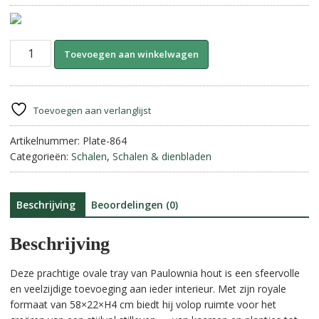
Schaal
A
Toevoegen aan winkelwagen
van
l
paulownia
t
hout
e
||
r
Toevoegen aan verlanglijst
Ovaal
n
aantal
Artikelnummer:
Plate-864
a
Categorieën:
Schalen
,
Schalen & dienbladen
t
i
v
e
Beschrijving
Beoordelingen (0)
:
Beschrijving
Deze prachtige ovale tray van Paulownia hout is een sfeervolle
en veelzijdige toevoeging aan ieder interieur. Met zijn royale
formaat van 58×22×H4 cm biedt hij volop ruimte voor het