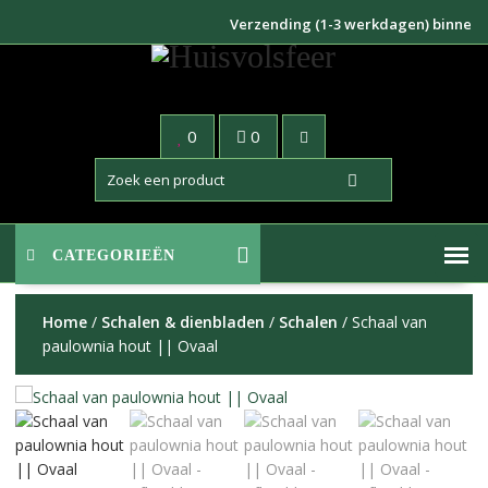
Doorgaan
Verzending (1-3 werkdagen) binnen NL €
naar
inhoud
0
0
CATEGORIEËN
Home
/
Schalen & dienbladen
/
Schalen
/ Schaal van
paulownia hout || Ovaal