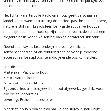
creëren van een stijlvol stilleven — van kaarsen en plantjes tot
decoratieve objecten.
Het lichte, karaktervolle Paulownia hout geeft de schaal een
landelijke en warme uitstraling die perfect past binnen de stoere,
naturelle stijl van Huisvolsfeer. Dankzij de subtiel verhoogde
rand blijft decoratie mooi op zijn plaats en vormt de schaal een
elegante basis voor elke setting, van salontafel tot sidetable.
Gebruik de tray als luxe ondergrond voor windlichten,
seizoensdecoratie of als robuust dienblad voor je mooiste
accessoires. Een tijdloos item dat je eindeloos kunt stylen.
Specificaties:
Materiaal:
Paulownia hout
Kleur:
Naturel hout
Formaat:
58×22×H4 cm
Bijzonderheden:
Lichtgewicht, mooi afgewerkt, geschikt voor
diverse stijldecoraties
Levering:
Exclusief accessoires
Met deze houten ovalen tray haal je een stijlvolle, natuurlijke