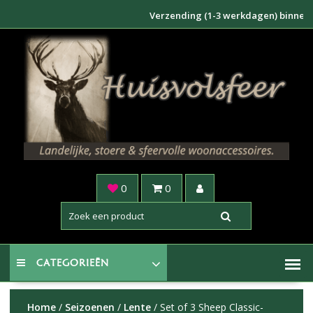
Doorgaan
Verzending (1-3 werkdagen) binnen NL €6,
naar
inhoud
0
0
CATEGORIEËN
Home
/
Seizoenen
/
Lente
/ Set of 3 Sheep Classic-