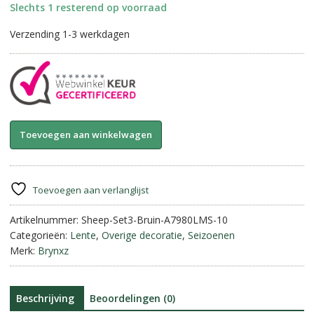
Slechts 1 resterend op voorraad
Verzending 1-3 werkdagen
Set
A
Toevoegen aan winkelwagen
of
l
3
t
Sheep
e
Classic-
r
Toevoegen aan verlanglijst
Majestic
n
Brown
Artikelnummer:
Sheep-Set3-Bruin-A7980LMS-10
a
||
Categorieën:
Lente
,
Overige decoratie
,
Seizoenen
t
Brynxz.
Merk:
Brynxz
i
aantal
v
e
:
Beschrijving
Beoordelingen (0)