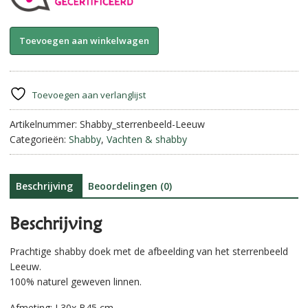
Shabby
A
Toevoegen aan winkelwagen
doek
l
Sterrenbeeld
t
||
e
Leeuw.
r
Toevoegen aan verlanglijst
aantal
n
Artikelnummer:
Shabby_sterrenbeeld-Leeuw
a
Categorieën:
Shabby
,
Vachten & shabby
t
i
v
e
Beschrijving
Beoordelingen (0)
:
Beschrijving
Prachtige shabby doek met de afbeelding van het sterrenbeeld
Leeuw.
100% naturel geweven linnen.
Afmeting: L30x B45 cm.