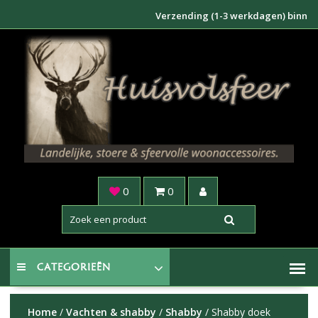
Doorgaan
Verzending (1-3 werkdagen) binnen NL €
naar
inhoud
0
0
CATEGORIEËN
Home
/
Vachten & shabby
/
Shabby
/ Shabby doek