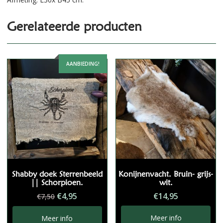
Gerelateerde producten
AANBIEDING!
Shabby doek Sterrenbeeld
Konijnenvacht. Bruin- grijs-
|| Schorpioen.
wit.
Oorspronkelijke
Huidige
€
4,95
€
14,95
€
7,50
prijs
prijs
was:
is:
Meer info
Meer info