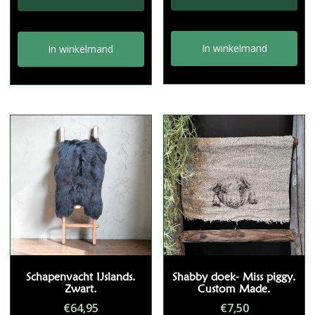
€7,50.
€4,95.
In winkelmand
In winkelmand
Schapenvacht IJslands.
Shabby doek- Miss piggy.
Zwart.
Custom Made.
€
64,95
€
7,50