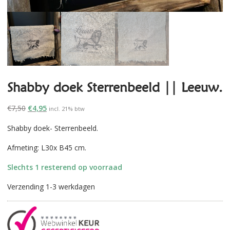
Shabby doek Sterrenbeeld || Leeuw.
Oorspronkelijke
Huidige
€
7,50
€
4,95
incl. 21% btw
prijs
prijs
Shabby doek- Sterrenbeeld.
was:
is:
€7,50.
€4,95.
Afmeting: L30x B45 cm.
Slechts 1 resterend op voorraad
Verzending 1-3 werkdagen