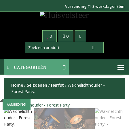
Doorgaan
Verzending (1-3 werkdagen) binnen N
naar
inhoud
0
0
CATEGORIEËN
Home
/
Seizoenen
/
Herfst
/ Waxinelichthouder –
Forest Party.
AANBIEDING!