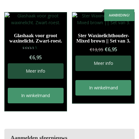
AANBIEDING!
Glashaak voor groot
Ster Waxinelichthouder-
waxinelicht. Zwart-roest.
Mixed brown || Set van 3.
Oorspronkelij
Huidige
€
6,95
€
13,95
Gewaardeerd
prijs
prijs
€
6,95
5.00
uit 5
was:
is:
Meer info
€13,95.
€6,95.
Meer info
In winkelmand
In winkelmand
Aanmelden sfeernieuws