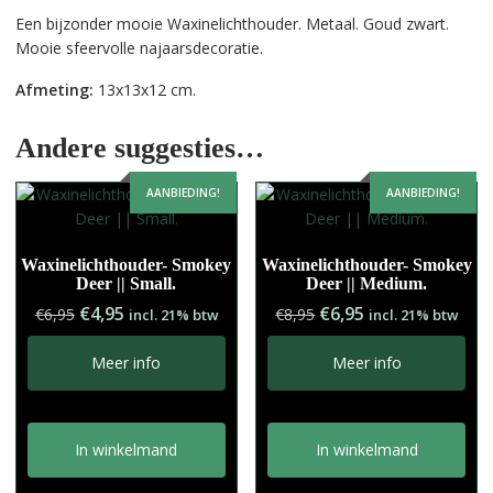
Een bijzonder mooie Waxinelichthouder. Metaal. Goud zwart.
Mooie sfeervolle najaarsdecoratie.
Afmeting:
13x13x12 cm.
Andere suggesties…
AANBIEDING!
AANBIEDING!
Waxinelichthouder- Smokey
Waxinelichthouder- Smokey
Deer || Small.
Deer || Medium.
Oorspronkelijke
Huidige
Oorspronkelijke
Huidige
€
4,95
€
6,95
€
6,95
€
8,95
incl. 21% btw
incl. 21% btw
prijs
prijs
prijs
prijs
was:
is:
was:
is:
Meer info
Meer info
€6,95.
€4,95.
€8,95.
€6,95.
In winkelmand
In winkelmand