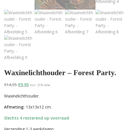
Waxinelichthouder – Forest Party.
Oorspronkelijke
Huidige
€
14,95
€
9,95
incl. 21% btw
prijs
prijs
Waxinelichthouder.
was:
is:
€14,95.
€9,95.
Afmeting:
13x13x12 cm.
Slechts 4 resterend op voorraad
Verzending 1-3 werkdagen