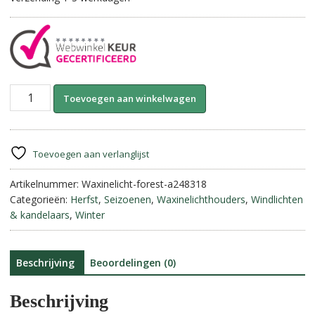
Waxinelichthouder
A
Toevoegen aan winkelwagen
-
l
Forest
t
Party.
e
aantal
r
Toevoegen aan verlanglijst
n
Artikelnummer:
Waxinelicht-forest-a248318
a
Categorieën:
Herfst
,
Seizoenen
,
Waxinelichthouders
,
Windlichten
t
& kandelaars
,
Winter
i
v
e
:
Beschrijving
Beoordelingen (0)
Beschrijving