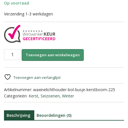
Op voorraad
Verzending 1-3 werkdagen
Waxinelichthouder
A
Toevoegen aan winkelwagen
||
l
Bus
t
met
e
Kerstboom.
r
Toevoegen aan verlanglijst
aantal
n
Artikelnummer:
waxinelichthouder-bol-busje-kerstboom-225
a
Categorieën:
Kerst
,
Seizoenen
,
Winter
t
i
v
e
Beschrijving
Beoordelingen (0)
: