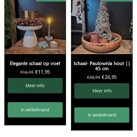
Elegante schaal op voet
Schaal- Paulownia hout ||
45 cm
Oorspronkelijke
Huidige
€
11,95
€
16,95
Oorspronkelij
Huidige
€
26,95
€
38,95
prijs
prijs
prijs
prijs
was:
is:
Meer info
was:
is:
Meer info
€16,95.
€11,95.
€38,95.
€26,95.
In winkelmand
In winkelmand