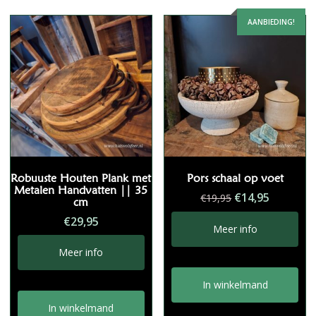
AANBIEDING!
Robuuste Houten Plank met
Pors schaal op voet
Metalen Handvatten || 35
Oorspronkelij
Huidige
€
14,95
€
19,95
cm
prijs
prijs
€
29,95
was:
is:
Meer info
€19,95.
€14,95.
Meer info
In winkelmand
In winkelmand