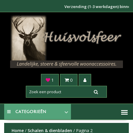
Doorgaan
Verzending (1-3 werkdagen) binnen NL €6,
naar
inhoud
1
0
CATEGORIEËN
Home
/
Schalen & dienbladen
/ Pagina 2