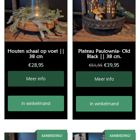
Houten schaal op voet ||
Plateau Paulownia- Old
38 cm
Black || 38 cm.
Oorspronkelij
Huidige
€
28,95
€
39,95
€
51,95
prijs
prijs
was:
is:
Meer info
Meer info
€51,95.
€39,95.
In winkelmand
In winkelmand
AANBIEDING!
AANBIEDING!