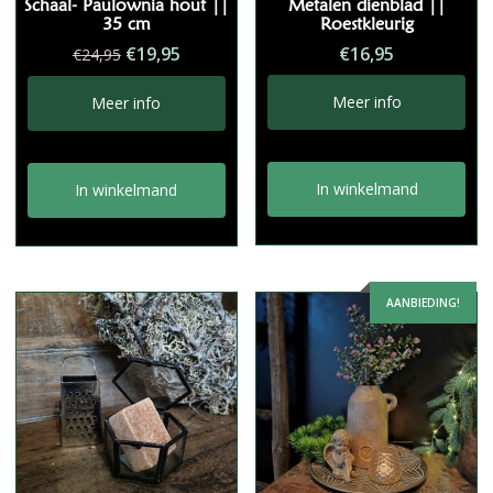
Schaal- Paulownia hout ||
Metalen dienblad ||
35 cm
Roestkleurig
Oorspronkelijke
Huidige
€
19,95
€
16,95
€
24,95
prijs
prijs
was:
is:
Meer info
Meer info
€24,95.
€19,95.
In winkelmand
In winkelmand
AANBIEDING!