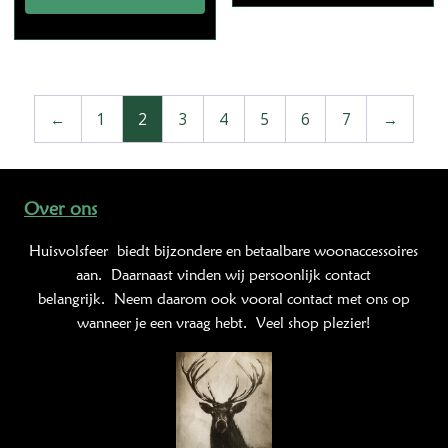
←
1
2
3
4
5
6
7
→
Over ons
Huisvolsfeer
biedt bijzondere en betaalbare woonaccessoires
aan. Daarnaast vinden wij persoonlijk contact
belangrijk. Neem daarom ook vooral contact met ons op
wanneer je een vraag hebt. Veel shop plezier!