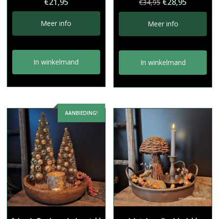
Oorspronkelij
Huidige
€
21,95
€
28,95
€
34,95
prijs
prijs
was:
is:
Meer info
Meer info
€34,95.
€28,95.
In winkelmand
In winkelmand
AANBIEDING!