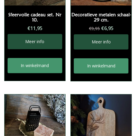
Sfeervolle cadeau set. Nr
Decoratieve metalen schaal-
10.
29 cm.
Oorspronkelij
Huidige
€
11,95
€
6,95
€
9,95
prijs
prijs
was:
is:
Meer info
Meer info
€9,95.
€6,95.
In winkelmand
In winkelmand