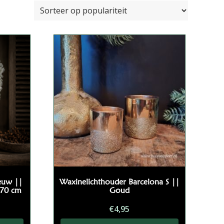
euw ||
Waxinelichthouder Barcelona S ||
70 cm
Goud
€
4,95