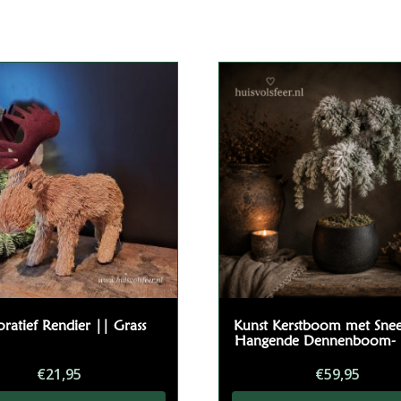
esorteerd
p
opulariteit
ratief Rendier || Grass
Kunst Kerstboom met Sne
Hangende Dennenboom- 
€
21,95
€
59,95