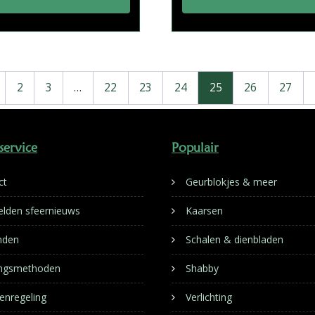
2
3
…
22
23
24
25
26
27
service
Populair
ct
Geurblokjes & meer
lden sfeernieuws
Kaarsen
nden
Schalen & dienbladen
ingsmethoden
Shabby
enregeling
Verlichting