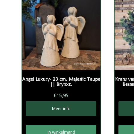
Angel Luxury- 23 cm. Majestic Taupe
Krans v
|| Brynxz.
Besse
€
15,95
Meer info
In winkelmand