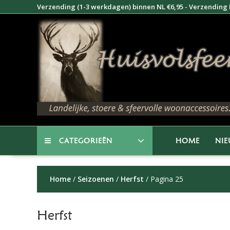
Doorgaan
Verzending (1-3 werkdagen) binnen NL €6,95 - Verzending B
naar
inhoud
CATEGORIEËN
HOME
NI
Home
/
Seizoenen
/
Herfst
/ Pagina 25
Herfst