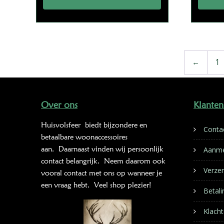
←
1
Over ons
Klanten
Huisvolsfeer
biedt bijzondere en
Conta
betaalbare woonaccessoires
aan. Daarnaast vinden wij persoonlijk
Aanme
contact belangrijk. Neem daarom ook
Verze
vooral contact met ons op wanneer je
een vraag hebt. Veel shop plezier!
Betal
Klacht