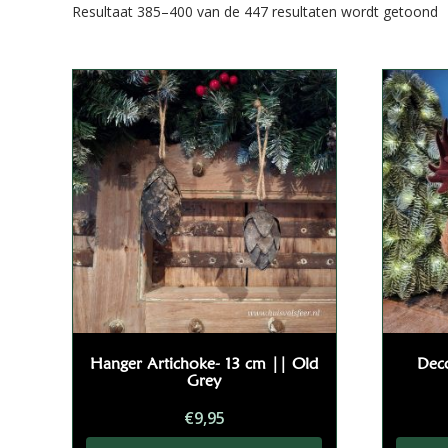
G
Resultaat 385–400 van de 447 resultaten wordt getoond
o
p
Hanger Artichoke- 13 cm || Old
Deco
Grey
€
9,95