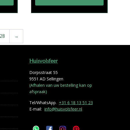
28
→
Huisvolsfeer
Dorpsstraat 55
9551 AD Sellingen
(Afhalen van uw bestelling kan op
afspraak)
Tel/WhatsApp.
+31 6 18 13 51 23
E-mail:
info@huisvolsfeer.nl