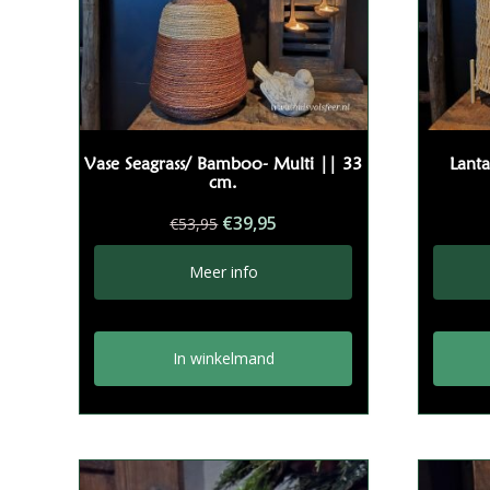
Vase Seagrass/ Bamboo- Multi || 33
Lanta
cm.
Oorspronkelijke
Huidige
€
39,95
€
53,95
prijs
prijs
was:
is:
Meer info
€53,95.
€39,95.
In winkelmand