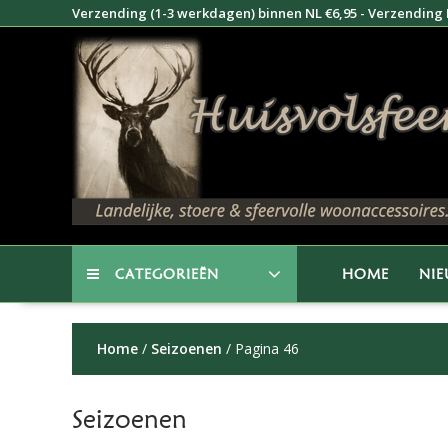
Doorgaan
Verzending (1-3 werkdagen) binnen NL €6,95 - Verzending B
naar
inhoud
CATEGORIEËN
HOME
NI
Home
/
Seizoenen
/ Pagina 46
Seizoenen