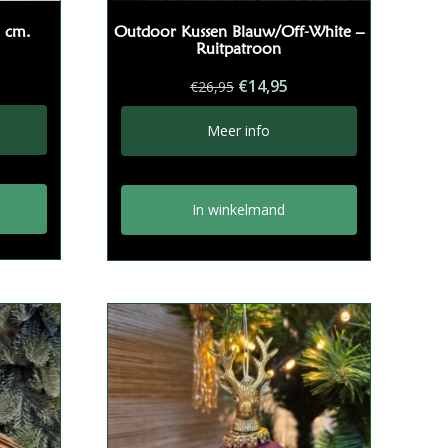
2 cm.
Outdoor Kussen Blauw/Off-White –
Ruitpatroon
Oorspronkelijke
Huidige
€
14,95
€
26,95
prijs
prijs
was:
is:
Meer info
€26,95.
€14,95.
In winkelmand