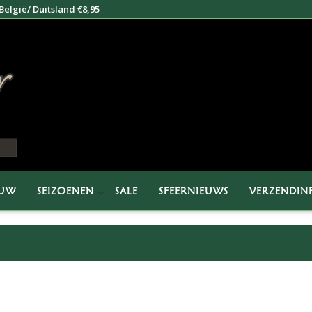
elgië/ Duitsland €8,95
EUW
SEIZOENEN
SALE
SFEERNIEUWS
VERZENDIN