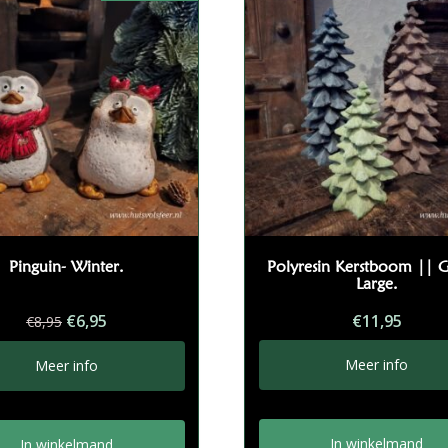
Pinguin- Winter.
Polyresin Kerstboom || 
Large.
Oorspronkelijke
Huidige
€
6,95
€
11,95
€
8,95
prijs
prijs
was:
is:
Meer info
Meer info
€8,95.
€6,95.
In winkelmand
In winkelmand