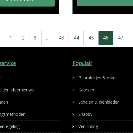
←
1
2
3
…
43
44
45
46
47
service
Populair
ct
Geurblokjes & meer
lden sfeernieuws
Kaarsen
nden
Schalen & dienbladen
ingsmethoden
Shabby
enregeling
Verlichting