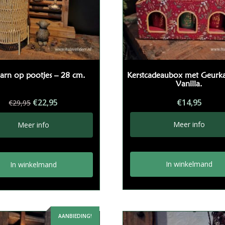
arn op pootjes – 28 cm.
Kerstcadeaubox met Geurka
Vanilla.
Oorspronkelijke
Huidige
€
22,95
€
14,95
€
29,95
prijs
prijs
was:
is:
Meer info
Meer info
€29,95.
€22,95.
In winkelmand
In winkelmand
AANBIEDING!