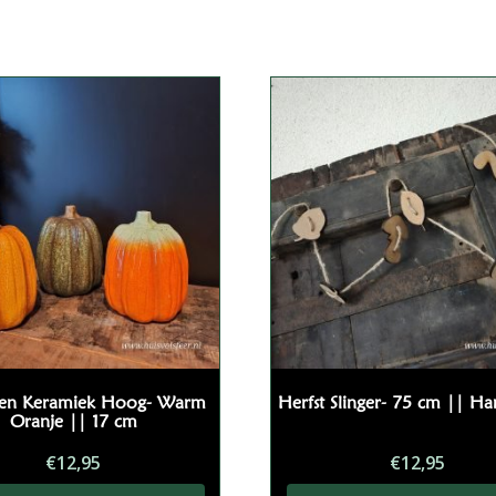
esorteerd
p
opulariteit
n Keramiek Hoog- Warm
Herfst Slinger- 75 cm || 
Oranje || 17 cm
€
12,95
€
12,95