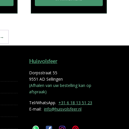
→
Huisvolsfeer
Dorpsstraat 55
9551 AD Sellingen
(Afhalen van uw bestelling kan op
afspraak)
Tel/WhatsApp.
+31 6 18 13 51 23
E-mail:
info@huisvolsfeer.nl