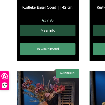
Rustieke Engel Goud || 42 cm.
Rust
€
37,95
Meer info
In winkelmand
AANBIEDING!
9,7