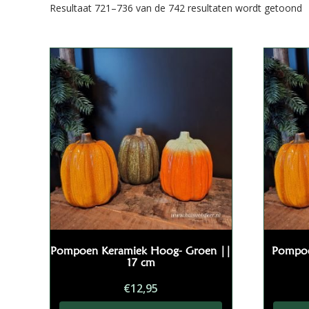
G
Resultaat 721–736 van de 742 resultaten wordt getoond
o
p
Pompoen Keramiek Hoog- Groen ||
Pompoe
17 cm
€
12,95