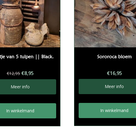
je van 5 tulpen || Black.
Sororoca bloem
Oorspronkelijke
Huidige
€
8,95
€
16,95
€
12,95
prijs
prijs
was:
is:
Meer info
Meer info
€12,95.
€8,95.
In winkelmand
In winkelmand