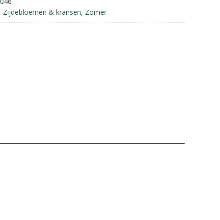
-046
a
,
Zijdebloemen & kransen
,
Zomer
t
i
v
e
: