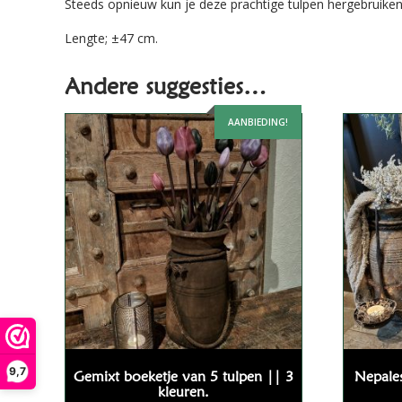
Steeds opnieuw kun je deze prachtige tulpen hergebruiken
Lengte; ±47 cm.
Andere suggesties…
AANBIEDING!
9,7
Gemixt boeketje van 5 tulpen || 3
Nepales
kleuren.