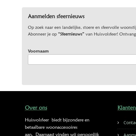
Aanmelden sfeernieuws
Op zoek naar een landelijke, stoere en sfeervolle woonstij
Abonneer je op
“Sfeernieuws”
van Huisvolsfeer! Ontvang d
Voornaam
Over ons
Klanten
Huisvolsfeer
biedt bijzondere en
Conta
betaalbare woonaccessoires
aan. Daarnaast vinden wij persoonlijk
Aanme