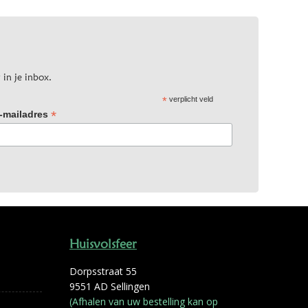
 in je inbox.
*
verplicht veld
*
-mailadres
Huisvolsfeer
Dorpsstraat 55
9551 AD Sellingen
(Afhalen van uw bestelling kan op