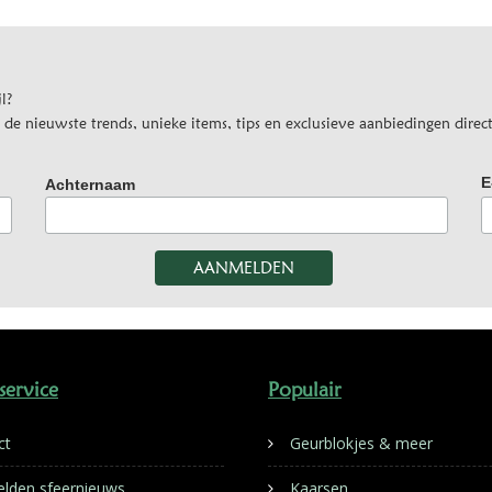
l?
e nieuwste trends, unieke items, tips en exclusieve aanbiedingen direct
E
Achternaam
service
Populair
ct
Geurblokjes & meer
lden sfeernieuws
Kaarsen