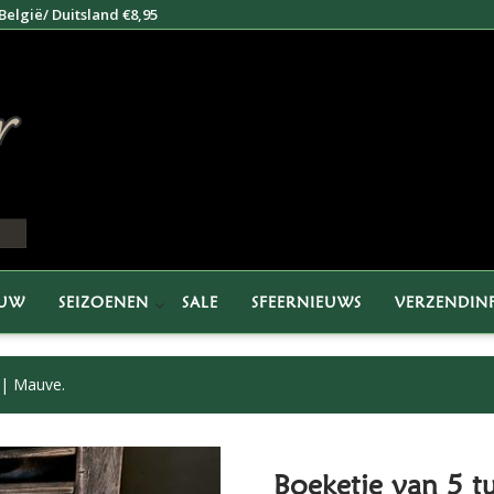
elgië/ Duitsland €8,95
EUW
SEIZOENEN
SALE
SFEERNIEUWS
VERZENDIN
|| Mauve.
Boeketje van 5 t