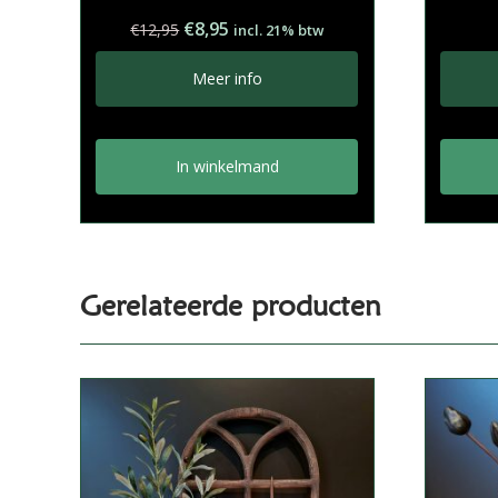
Oorspronkelijke
Huidige
€
8,95
€
12,95
incl. 21% btw
prijs
prijs
was:
is:
Meer info
€12,95.
€8,95.
In winkelmand
Gerelateerde producten