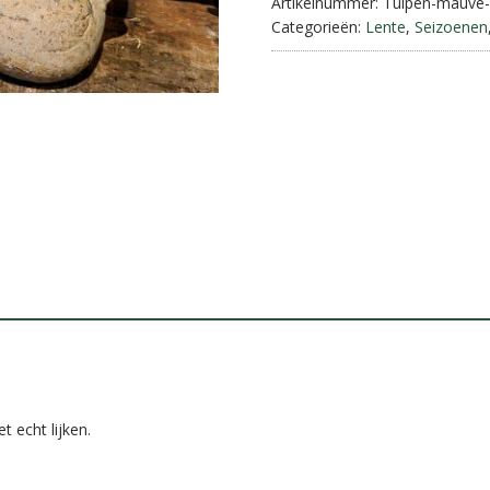
aantal
Artikelnummer:
Tulpen-mauve
Categorieën:
Lente
,
Seizoenen
 echt lijken.