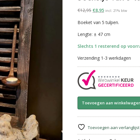
Oorspronkelijke
Huidige
€
12,95
€
8,95
incl. 21% btw
prijs
prijs
Boeket van 5 tulpen.
was:
is:
€12,95.
€8,95.
Lengte: ± 47 cm
Slechts 1 resterend op voor
Verzending 1-3 werkdagen
Boeketje
Toevoegen aan winkelwage
van
5
tulpen
||
Toevoegen aan verlanglijst
Mauve.