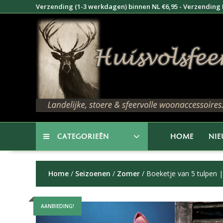
Doorgaan
Verzending (1-3 werkdagen) binnen NL €6,95 - Verzending B
naar
inhoud
CATEGORIEËN
HOME
NI
Home
/
Seizoenen
/
Zomer
/ Boeketje van 5 tulpen 
AANBIEDING!