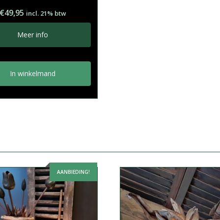
€
49,95
incl. 21% btw
Meer info
In winkelmand
AANBIEDING!