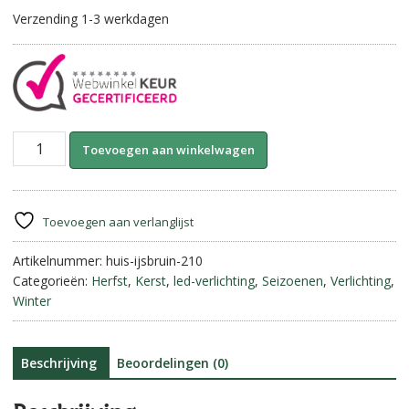
Verzending 1-3 werkdagen
Huis-
A
Toevoegen aan winkelwagen
IJsbruin
l
||
t
16
e
cm.
r
Toevoegen aan verlanglijst
aantal
n
Artikelnummer:
huis-ijsbruin-210
a
Categorieën:
Herfst
,
Kerst
,
led-verlichting
,
Seizoenen
,
Verlichting
,
t
Winter
i
v
e
:
Beschrijving
Beoordelingen (0)