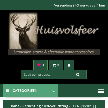
Doorgaan
Verzending (1-3 werkdagen) binnen NL 
naar
inhoud
0
0
CATEGORIEËN
Home
/
Verlichting
/
led-verlichting
/ Huis- IJsbruin ||