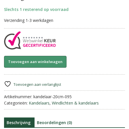
Slechts 1 resterend op voorraad
Verzending 1-3 werkdagen
Kandelaar
A
Toevoegen aan winkelwagen
voor
l
een
t
dinerkaars
e
||
r
Toevoegen aan verlanglijst
20
n
cm
Artikelnummer:
kandelaar-20cm-095
a
aantal
Categorieën:
Kandelaars
,
Windlichten & kandelaars
t
i
v
e
Beschrijving
Beoordelingen (0)
: