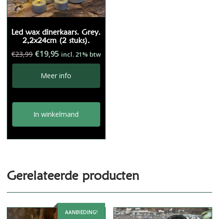
Led wax dinerkaars. Grey.
2,2x24cm (2 stuks).
Oorspronkelijke
Huidige
€
19,95
€
23,99
incl. 21% btw
prijs
prijs
was:
is:
Meer info
€23,99.
€19,95.
In winkelmand
Gerelateerde producten
AANBIEDING!