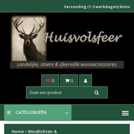
Doorgaan
Verzending (1-3 werkdagen) binnen NL €6
naar
inhoud
0
0
CATEGORIEËN
Home
/
Windlichten &