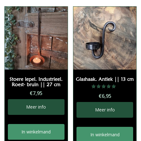
Stoere lepel. Industrieel.
Glashaak. Antiek || 13 cm
Roest- bruin || 27 cm
€
7,95
Gewaardeerd
€
6,95
5.00
uit 5
Meer info
Meer info
In winkelmand
In winkelmand