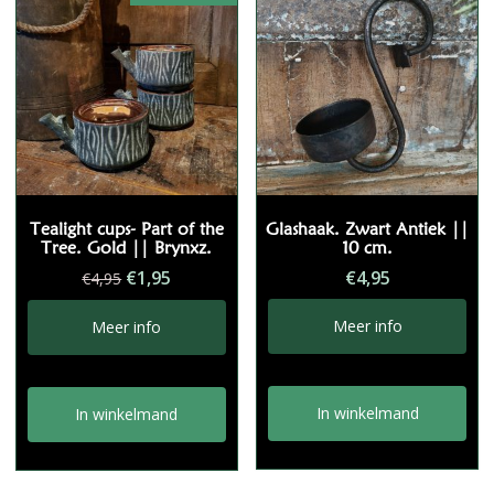
Tealight cups- Part of the
Glashaak. Zwart Antiek ||
Tree. Gold || Brynxz.
10 cm.
Oorspronkelijke
Huidige
€
1,95
€
4,95
€
4,95
prijs
prijs
was:
is:
Meer info
Meer info
€4,95.
€1,95.
In winkelmand
In winkelmand