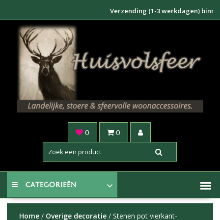
Doorgaan
Verzending (1-3 werkdagen) binnen NL €6
naar
inhoud
0
0
CATEGORIEËN
Home
/
Overige decoratie
/ Stenen pot vierkant-