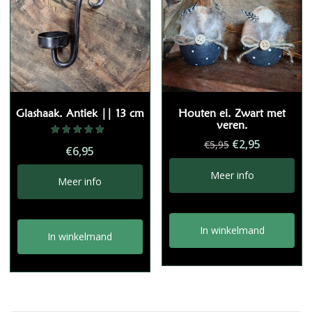
Glashaak. Antiek || 13 cm
Houten ei. Zwart met
veren.
Oorspronkelij
Huidige
€
2,95
Gewaardeerd
€
5,95
€
6,95
5.00
prijs
prijs
uit 5
was:
is:
Meer info
Meer info
€5,95.
€2,95.
In winkelmand
In winkelmand