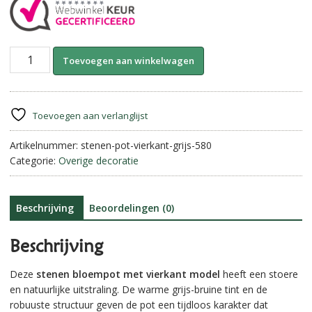
Stenen
A
Toevoegen aan winkelwagen
pot
l
vierkant-
t
Grijs/bruin
e
||
r
Toevoegen aan verlanglijst
10
n
x
Artikelnummer:
stenen-pot-vierkant-grijs-580
a
H10
Categorie:
Overige decoratie
t
cm
i
aantal
v
e
Beschrijving
Beoordelingen (0)
:
Beschrijving
Deze
stenen bloempot met vierkant model
heeft een stoere
en natuurlijke uitstraling. De warme grijs-bruine tint en de
robuuste structuur geven de pot een tijdloos karakter dat