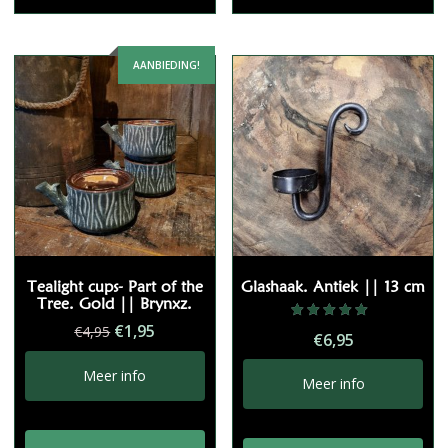
AANBIEDING!
Tealight cups- Part of the
Glashaak. Antiek || 13 cm
Tree. Gold || Brynxz.
Oorspronkelijke
Huidige
€
1,95
Gewaardeerd
€
4,95
€
6,95
5.00
prijs
prijs
uit 5
was:
is:
Meer info
Meer info
€4,95.
€1,95.