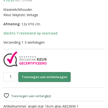
€
10,95
incl. 21% btw
Waxinelichthouder.
Kleur Majestic Vintage.
Afmeting:
12x H16 cm.
Slechts 7 resterend op voorraad
Verzending 1-3 werkdagen
Tealightcup
A
Toevoegen aan winkelwagen
Angel
l
with
t
Star-
e
Majestic
r
Toevoegen aan verlanglijst
Vintage.
n
16
Artikelnummer:
angel-star-16cm-grijs-A8236M-1
a