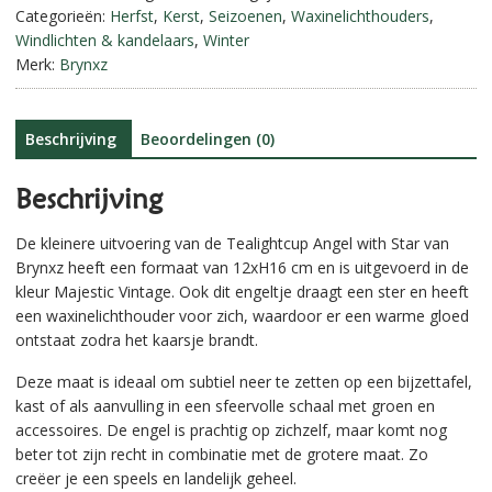
cm
Categorieën:
Herfst
,
Kerst
,
Seizoenen
,
Waxinelichthouders
,
t
||
Windlichten & kandelaars
,
Winter
i
Brynxz.
Merk:
Brynxz
v
aantal
e
:
Beschrijving
Beoordelingen (0)
Beschrijving
De kleinere uitvoering van de Tealightcup Angel with Star van
Brynxz heeft een formaat van 12xH16 cm en is uitgevoerd in de
kleur Majestic Vintage. Ook dit engeltje draagt een ster en heeft
een waxinelichthouder voor zich, waardoor er een warme gloed
ontstaat zodra het kaarsje brandt.
Deze maat is ideaal om subtiel neer te zetten op een bijzettafel,
kast of als aanvulling in een sfeervolle schaal met groen en
accessoires. De engel is prachtig op zichzelf, maar komt nog
beter tot zijn recht in combinatie met de grotere maat. Zo
creëer je een speels en landelijk geheel.