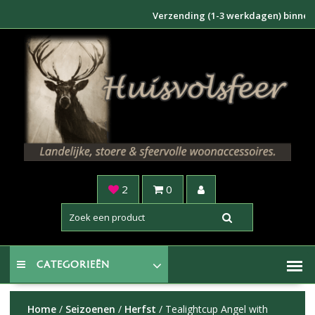
Doorgaan
Verzending (1-3 werkdagen) binnen NL €6,
naar
inhoud
2
0
CATEGORIEËN
Home
/
Seizoenen
/
Herfst
/ Tealightcup Angel with