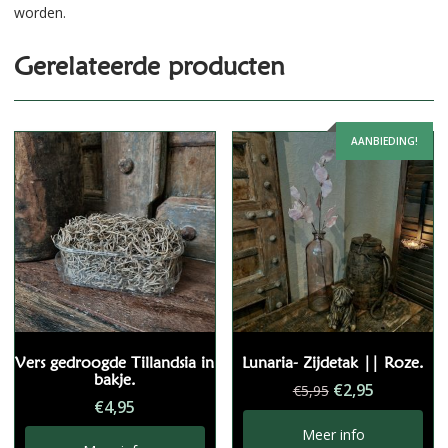
worden.
Gerelateerde producten
AANBIEDING!
Vers gedroogde Tillandsia in
Lunaria- Zijdetak || Roze.
bakje.
Oorspronkelij
Huidige
€
2,95
€
5,95
€
4,95
prijs
prijs
was:
is:
Meer info