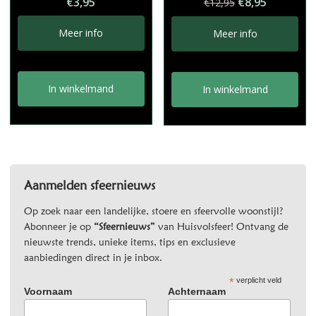
Oorspronkelij
Huidige
€
3,95
€
8,95
€
12,95
prijs
prijs
was:
is:
Meer info
Meer info
€12,95.
€8,95.
In winkelmand
In winkelmand
Aanmelden sfeernieuws
Op zoek naar een landelijke, stoere en sfeervolle woonstijl?
Abonneer je op
“Sfeernieuws”
van Huisvolsfeer! Ontvang de
nieuwste trends, unieke items, tips en exclusieve
aanbiedingen direct in je inbox.
*
verplicht veld
Voornaam
Achternaam