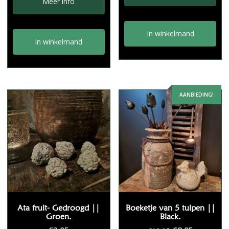
Meer info
€5,95.
€2,95.
In winkelmand
In winkelmand
AANBIEDING!
Ata fruit- Gedroogd ||
Boeketje van 5 tulpen ||
Groen.
Black.