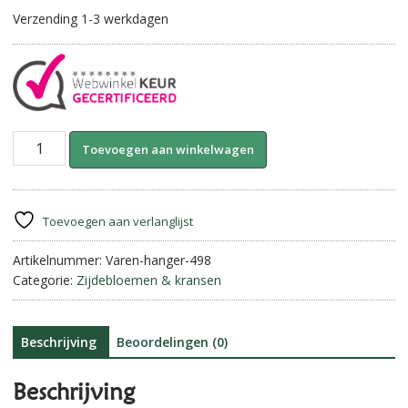
Verzending 1-3 werkdagen
Varen
A
Toevoegen aan winkelwagen
Hanger/
l
Toef
t
||
e
88
r
Toevoegen aan verlanglijst
cm
n
aantal
Artikelnummer:
Varen-hanger-498
a
Categorie:
Zijdebloemen & kransen
t
i
v
e
Beschrijving
Beoordelingen (0)
:
Beschrijving